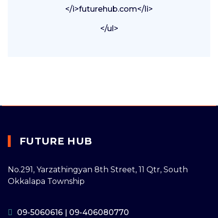
</i>futurehub.com</li>
</ul>
FUTURE HUB
No.291, Yarzathingyan 8th Street, 11 Qtr, South
Okkalapa Township
09-5060616
|
09-406080770