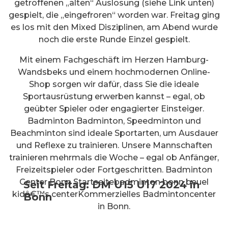
getroffenen „alten“ Auslosung (siehe Link unten)
gespielt, die „eingefroren“ worden war. Freitag ging
es los mit den Mixed Disziplinen, am Abend wurde
noch die erste Runde Einzel gespielt.
Mit einem Fachgeschäft im Herzen Hamburg-
Wandsbeks und einem hochmodernen Online-
Shop sorgen wir dafür, dass Sie die ideale
Sportausrüstung erwerben kannst – egal, ob
geübter Spieler oder engagierter Einsteiger.
Badminton Badminton, Speedminton und
Beachminton sind ideale Sportarten, um Ausdauer
und Reflexe zu trainieren. Unsere Mannschaften
trainieren mehrmals die Woche – egal ob Anfänger,
Freizeitspieler oder Fortgeschritten. Badminton
Center Bonn Startseitebadminton bonn beuel
Seit Freitag: DM U15 U17 2024 in
kidâ€™s centerKommerzielles Badmintoncenter
Bonn
in Bonn.