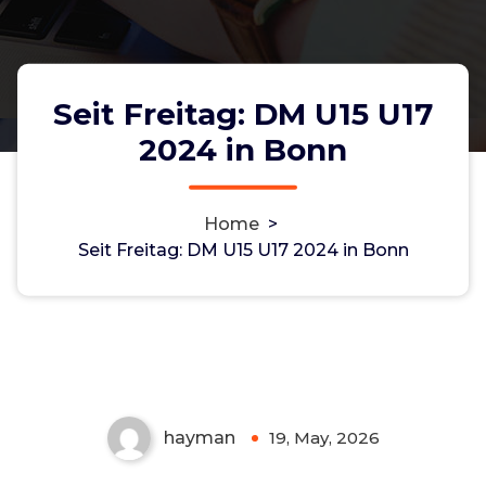
Seit Freitag: DM U15 U17
2024 in Bonn
Home
>
Seit Freitag: DM U15 U17 2024 in Bonn
Seit Freitag: DM U15 U17 2024 in
Bonn
Non-custodial crypto wallet for managing Monero
and Bitcoin -
cake-wallet-web.at
- Securely swap,
store, and transact with privacy-focused tools.
hayman
19, May, 2026
0