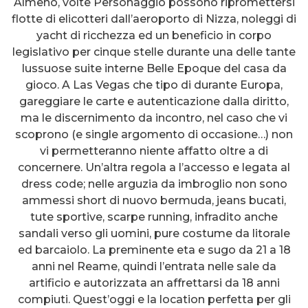
Almeno, volte Personaggio possono ripromettersi
flotte di elicotteri dall’aeroporto di Nizza, noleggi di
yacht di ricchezza ed un beneficio in corpo
legislativo per cinque stelle durante una delle tante
lussuose suite interne Belle Epoque del casa da
gioco. A Las Vegas che tipo di durante Europa,
gareggiare le carte e autenticazione dalla diritto,
ma le discernimento da incontro, nel caso che vi
scoprono (e single argomento di occasione…) non
vi permetteranno niente affatto oltre a di
concernere. Un’altra regola a l’accesso e legata al
dress code; nelle arguzia da imbroglio non sono
ammessi short di nuovo bermuda, jeans bucati,
tute sportive, scarpe running, infradito anche
sandali verso gli uomini, pure costume da litorale
ed barcaiolo. La preminente eta e sugo da 21 a 18
anni nel Reame, quindi l’entrata nelle sale da
artificio e autorizzata an affrettarsi da 18 anni
compiuti. Quest’oggi e la location perfetta per gli