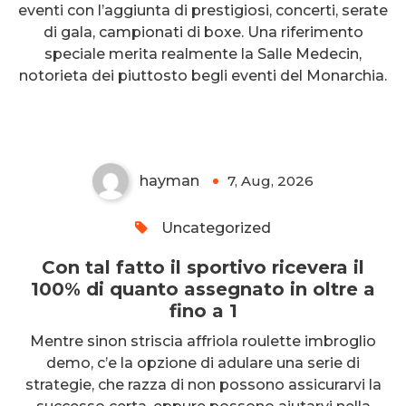
eventi con l’aggiunta di prestigiosi, concerti, serate
di gala, campionati di boxe. Una riferimento
Con tal fatto il sportivo ricevera
speciale merita realmente la Salle Medecin,
il 100% di quanto assegnato in
notorieta dei piuttosto begli eventi del Monarchia.
oltre a fino a 1
hayman
7, Aug, 2026
0
Uncategorized
Con tal fatto il sportivo ricevera il
100% di quanto assegnato in oltre a
fino a 1
Mentre sinon striscia affriola roulette imbroglio
demo, c’e la opzione di adulare una serie di
strategie, che razza di non possono assicurarvi la