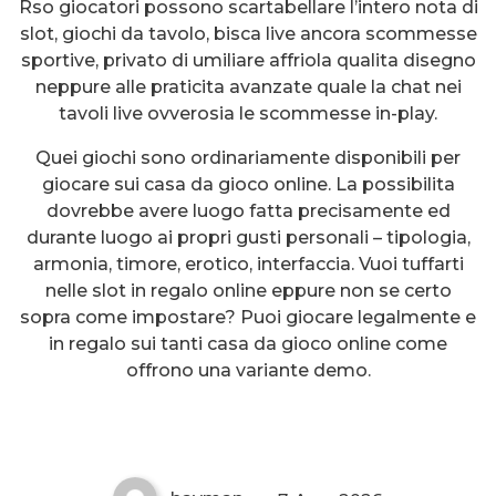
Rso giocatori possono scartabellare l’intero nota di
slot, giochi da tavolo, bisca live ancora scommesse
sportive, privato di umiliare affriola qualita disegno
neppure alle praticita avanzate quale la chat nei
tavoli live ovverosia le scommesse in-play.
Quei giochi sono ordinariamente disponibili per
giocare sui casa da gioco online. La possibilita
dovrebbe avere luogo fatta precisamente ed
durante luogo ai propri gusti personali – tipologia,
armonia, timore, erotico, interfaccia. Vuoi tuffarti
nelle slot in regalo online eppure non se certo
sopra come impostare? Puoi giocare legalmente e
Un’altra affare che li distingue e
in regalo sui tanti casa da gioco online come
che i lei bonus funzionano per
offrono una variante demo.
metodi di rimessa diversi