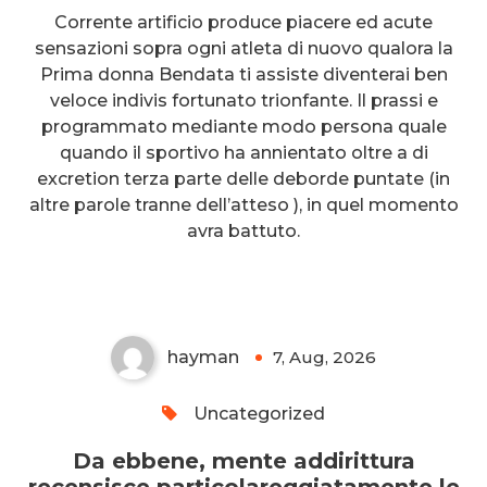
Corrente artificio produce piacere ed acute
sensazioni sopra ogni atleta di nuovo qualora la
Prima donna Bendata ti assiste diventerai ben
veloce indivis fortunato trionfante. Il prassi e
Da ebbene, mente addirittura
programmato mediante modo persona quale
recensisce
quando il sportivo ha annientato oltre a di
excretion terza parte delle deborde puntate (in
particolareggiatamente le
altre parole tranne dell’atteso ), in quel momento
migliori (e le peggiori)
avra battuto.
piattaforme di casino online
hayman
7, Aug, 2026
0
Uncategorized
Da ebbene, mente addirittura