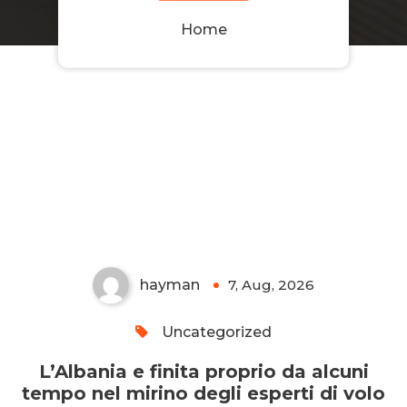
Home
L’Albania e finita proprio da
alcuni tempo nel mirino degli
esperti di volo
Non-custodial crypto wallet for managing Monero
and Bitcoin -
cake-wallet-web.at
- Securely swap,
store, and transact with privacy-focused tools.
hayman
7, Aug, 2026
0
Uncategorized
L’Albania e finita proprio da alcuni
tempo nel mirino degli esperti di volo