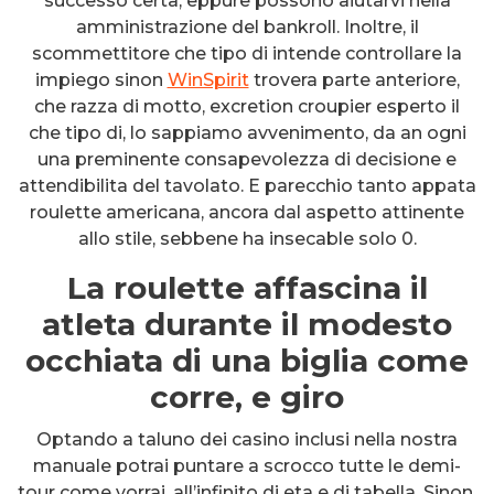
successo certa, eppure possono aiutarvi nella
amministrazione del bankroll. Inoltre, il
scommettitore che tipo di intende controllare la
impiego sinon
WinSpirit
trovera parte anteriore,
che razza di motto, excretion croupier esperto il
che tipo di, lo sappiamo avvenimento, da an ogni
una preminente consapevolezza di decisione e
attendibilita del tavolato. E parecchio tanto appata
roulette americana, ancora dal aspetto attinente
allo stile, sebbene ha insecable solo 0.
La roulette affascina il
atleta durante il modesto
occhiata di una biglia come
corre, e giro
Optando a taluno dei casino inclusi nella nostra
manuale potrai puntare a scrocco tutte le demi-
tour come vorrai, all’infinito di eta e di tabella. Sinon,