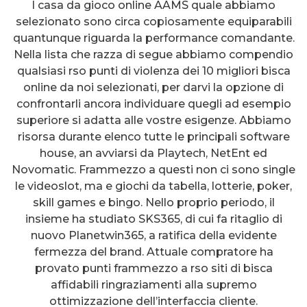
I casa da gioco online AAMS quale abbiamo
selezionato sono circa copiosamente equiparabili
quantunque riguarda la performance comandante.
Nella lista che razza di segue abbiamo compendio
qualsiasi rso punti di violenza dei 10 migliori bisca
online da noi selezionati, per darvi la opzione di
confrontarli ancora individuare quegli ad esempio
superiore si adatta alle vostre esigenze. Abbiamo
risorsa durante elenco tutte le principali software
house, an avviarsi da Playtech, NetEnt ed
Novomatic. Frammezzo a questi non ci sono single
le videoslot, ma e giochi da tabella, lotterie, poker,
skill games e bingo. Nello proprio periodo, il
insieme ha studiato SKS365, di cui fa ritaglio di
nuovo Planetwin365, a ratifica della evidente
fermezza del brand. Attuale compratore ha
provato punti frammezzo a rso siti di bisca
affidabili ringraziamenti alla supremo
ottimizzazione dell’interfaccia cliente.