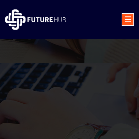
Skip
to
content