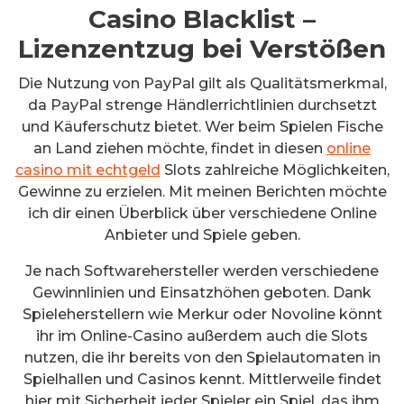
Casino Blacklist –
Lizenzentzug bei Verstößen
Die Nutzung von PayPal gilt als Qualitätsmerkmal,
da PayPal strenge Händlerrichtlinien durchsetzt
und Käuferschutz bietet. Wer beim Spielen Fische
an Land ziehen möchte, findet in diesen
online
casino mit echtgeld
Slots zahlreiche Möglichkeiten,
Gewinne zu erzielen. Mit meinen Berichten möchte
ich dir einen Überblick über verschiedene Online
Anbieter und Spiele geben.
Je nach Softwarehersteller werden verschiedene
Gewinnlinien und Einsatzhöhen geboten. Dank
Spieleherstellern wie Merkur oder Novoline könnt
ihr im Online-Casino außerdem auch die Slots
nutzen, die ihr bereits von den Spielautomaten in
Spielhallen und Casinos kennt. Mittlerweile findet
hier mit Sicherheit jeder Spieler ein Spiel, das ihm