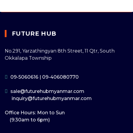
FUTURE HUB
No.291, Yarzathingyan 8th Street, 11 Qtr, South
Okkalapa Township
09-5060616
|
09-406080770
sale@futurehubmyanmar.com
inquiry@futurehubmyanmar.com
Office Hours: Mon to Sun
(9:30am to 6pm)