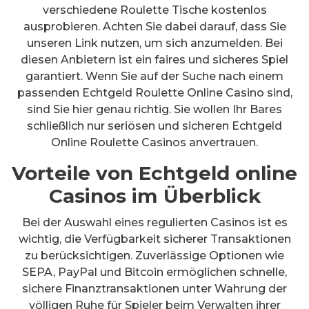
verschiedene Roulette Tische kostenlos
ausprobieren. Achten Sie dabei darauf, dass Sie
unseren Link nutzen, um sich anzumelden. Bei
diesen Anbietern ist ein faires und sicheres Spiel
garantiert. Wenn Sie auf der Suche nach einem
passenden Echtgeld Roulette Online Casino sind,
sind Sie hier genau richtig. Sie wollen Ihr Bares
schließlich nur seriösen und sicheren Echtgeld
Online Roulette Casinos anvertrauen.
Vorteile von Echtgeld online
Casinos im Überblick
Bei der Auswahl eines regulierten Casinos ist es
wichtig, die Verfügbarkeit sicherer Transaktionen
zu berücksichtigen. Zuverlässige Optionen wie
SEPA, PayPal und Bitcoin ermöglichen schnelle,
sichere Finanztransaktionen unter Wahrung der
völligen Ruhe für Spieler beim Verwalten ihrer