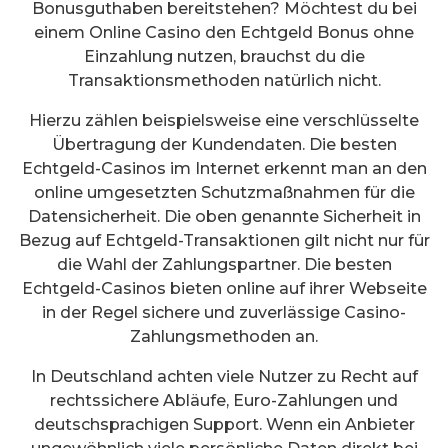
Bonusguthaben bereitstehen? Möchtest du bei
einem Online Casino den Echtgeld Bonus ohne
Einzahlung nutzen, brauchst du die
Transaktionsmethoden natürlich nicht.
Hierzu zählen beispielsweise eine verschlüsselte
Übertragung der Kundendaten. Die besten
Echtgeld-Casinos im Internet erkennt man an den
online umgesetzten Schutzmaßnahmen für die
Datensicherheit. Die oben genannte Sicherheit in
Bezug auf Echtgeld-Transaktionen gilt nicht nur für
die Wahl der Zahlungspartner. Die besten
Echtgeld-Casinos bieten online auf ihrer Webseite
in der Regel sichere und zuverlässige Casino-
Zahlungsmethoden an.
In Deutschland achten viele Nutzer zu Recht auf
rechtssichere Abläufe, Euro-Zahlungen und
deutschsprachigen Support. Wenn ein Anbieter