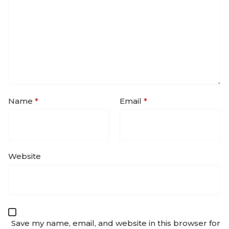
Name
*
Email
*
Website
Save my name, email, and website in this browser for