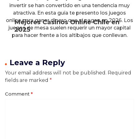
invertir se han convertido en una tendencia muy
atractiva. En esta guía te presento los juegos
online para ganar dinero que sí pagan en 2026. Los
Mejores Casinos Online Chile en
juegos de mesa suelen requerir un mayor capital
2025
para hacer frente a los altibajos que conllevan.
Leave a Reply
Your email address will not be published.
Required
fields are marked
*
Comment
*