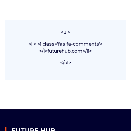
<ul>
<li> <i class=’fas fa-comments’>
</i>futurehub.com</li>
</ul>
FUTURE HUB