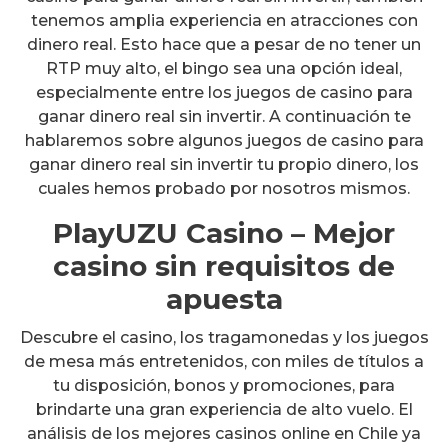
tenemos amplia experiencia en atracciones con
dinero real. Esto hace que a pesar de no tener un
RTP muy alto, el bingo sea una opción ideal,
especialmente entre los ​​juegos de casino para
ganar dinero real sin invertir. A continuación te
hablaremos sobre algunos juegos de casino para
ganar dinero real sin invertir tu propio dinero, los
cuales hemos probado por nosotros mismos.
PlayUZU Casino – Mejor
casino sin requisitos de
apuesta
Descubre el casino, los tragamonedas y los juegos
de mesa más entretenidos, con miles de títulos a
tu disposición, bonos y promociones, para
brindarte una gran experiencia de alto vuelo. El
análisis de los mejores casinos online en Chile ya