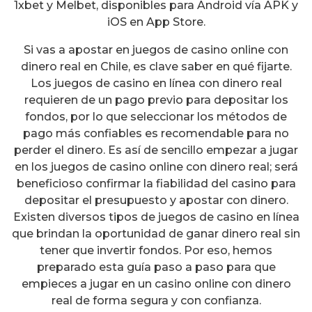
1xbet y Melbet, disponibles para Android vía APK y
iOS en App Store.
Si vas a apostar en juegos de casino online con
dinero real en Chile, es clave saber en qué fijarte.
Los juegos de casino en línea con dinero real
requieren de un pago previo para depositar los
fondos, por lo que seleccionar los métodos de
pago más confiables es recomendable para no
perder el dinero. Es así de sencillo empezar a jugar
en los juegos de casino online con dinero real; será
beneficioso confirmar la fiabilidad del casino para
depositar el presupuesto y apostar con dinero.
Existen diversos tipos de juegos de casino en línea
que brindan la oportunidad de ganar dinero real sin
tener que invertir fondos. Por eso, hemos
preparado esta guía paso a paso para que
empieces a jugar en un casino online con dinero
real de forma segura y con confianza.