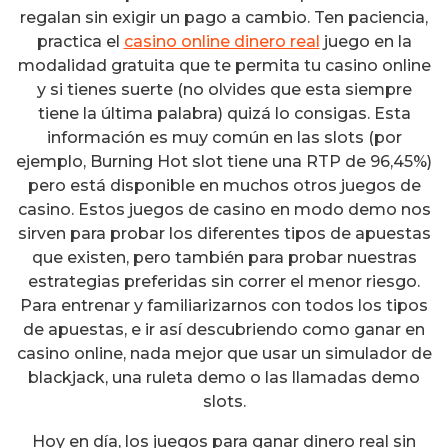
regalan sin exigir un pago a cambio. Ten paciencia,
practica el
casino online dinero real
juego en la
modalidad gratuita que te permita tu casino online
y si tienes suerte (no olvides que esta siempre
tiene la última palabra) quizá lo consigas. Esta
información es muy común en las slots (por
ejemplo, Burning Hot slot tiene una RTP de 96,45%)
pero está disponible en muchos otros juegos de
casino. Estos juegos de casino en modo demo nos
sirven para probar los diferentes tipos de apuestas
que existen, pero también para probar nuestras
estrategias preferidas sin correr el menor riesgo.
Para entrenar y familiarizarnos con todos los tipos
de apuestas, e ir así descubriendo como ganar en
casino online, nada mejor que usar un simulador de
blackjack, una ruleta demo o las llamadas demo
slots.
Hoy en día, los juegos para ganar dinero real sin