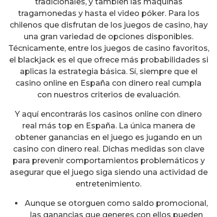
tradicionales, y también las máquinas
tragamonedas y hasta el video póker. Para los
chilenos que disfrutan de los juegos de casino, hay
una gran variedad de opciones disponibles.
Técnicamente, entre los juegos de casino favoritos,
el blackjack es el que ofrece más probabilidades si
aplicas la estrategia básica. Sí, siempre que el
casino online en España con dinero real cumpla
con nuestros criterios de evaluación.
Y aquí encontrarás los casinos online con dinero
real más top en España. La única manera de
obtener ganancias en el juego es jugando en un
casino con dinero real. Dichas medidas son clave
para prevenir comportamientos problemáticos y
asegurar que el juego siga siendo una actividad de
entretenimiento.
Aunque se otorguen como saldo promocional,
las ganancias que generes con ellos pueden