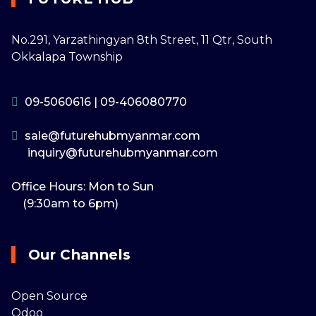
No.291, Yarzathingyan 8th Street, 11 Qtr, South
Okkalapa Township
09-5060616
|
09-406080770
sale@futurehubmyanmar.com
inquiry@futurehubmyanmar.com
Office Hours: Mon to Sun
(9:30am to 6pm)
Our Channels
Open Source
Odoo