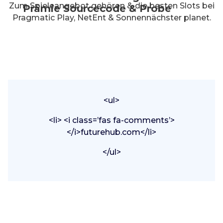
Zum Spieleangebot gehören & die besten Slots bei
Prämie Sourcecode & Probe
Pragmatic Play, NetEnt & Sonnennächster planet.
<ul>
<li> <i class=’fas fa-comments’>
</i>futurehub.com</li>
</ul>