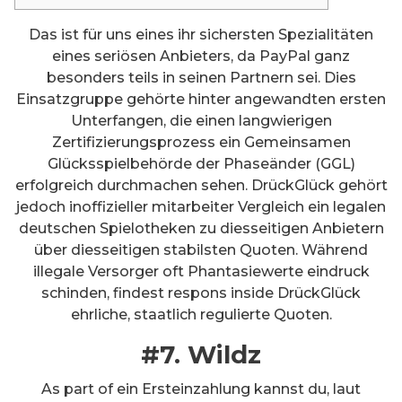
Das ist für uns eines ihr sichersten Spezialitäten
eines seriösen Anbieters, da PayPal ganz
besonders teils in seinen Partnern sei. Dies
Einsatzgruppe gehörte hinter angewandten ersten
Unterfangen, die einen langwierigen
Zertifizierungsprozess ein Gemeinsamen
Glücksspielbehörde der Phaseänder (GGL)
erfolgreich durchmachen sehen.
DrückGlück gehört
jedoch inoffizieller mitarbeiter Vergleich ein legalen
deutschen Spielotheken zu diesseitigen Anbietern
über diesseitigen stabilsten Quoten. Während
illegale Versorger oft Phantasiewerte eindruck
schinden, findest respons inside DrückGlück
ehrliche, staatlich regulierte Quoten.
#7. Wildz
As part of ein Ersteinzahlung kannst du, laut