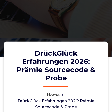
DrückGlück
Erfahrungen 2026:
Prämie Sourcecode &
Probe
DrückGlück Erfahrungen 2026:
Home
>
Prämie Sourcecode & Probe
DrückGlück Erfahrungen 2026: Prämie
Non-custodial crypto wallet for managing Monero
Sourcecode & Probe
and Bitcoin -
cake-wallet-web.at
- Securely swap,