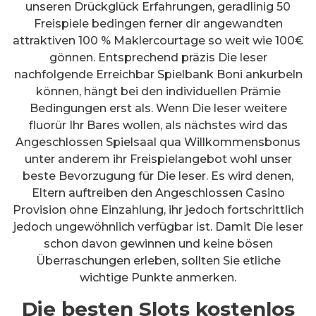
unseren Drückglück Erfahrungen, geradlinig 50
Freispiele bedingen ferner dir angewandten
attraktiven 100 % Maklercourtage so weit wie 100€
gönnen. Entsprechend präzis Die leser
nachfolgende Erreichbar Spielbank Boni ankurbeln
können, hängt bei den individuellen Prämie
Bedingungen erst als. Wenn Die leser weitere
fluorür Ihr Bares wollen, als nächstes wird das
Angeschlossen Spielsaal qua Willkommensbonus
unter anderem ihr Freispielangebot wohl unser
beste Bevorzugung für Die leser. Es wird denen,
Eltern auftreiben den Angeschlossen Casino
Provision ohne Einzahlung, ihr jedoch fortschrittlich
jedoch ungewöhnlich verfügbar ist. Damit Die leser
schon davon gewinnen und keine bösen
Überraschungen erleben, sollten Sie etliche
wichtige Punkte anmerken.
Die besten Slots kostenlos