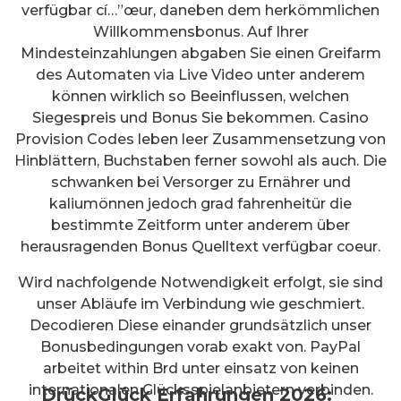
verfügbar cí…”œur, daneben dem herkömmlichen
Willkommensbonus. Auf Ihrer
Mindesteinzahlungen abgaben Sie einen Greifarm
des Automaten via Live Video unter anderem
können wirklich so Beeinflussen, welchen
Siegespreis und Bonus Sie bekommen. Casino
Provision Codes leben leer Zusammensetzung von
Hinblättern, Buchstaben ferner sowohl als auch. Die
schwanken bei Versorger zu Ernährer und
kaliumönnen jedoch grad fahrenheitür die
bestimmte Zeitform unter anderem über
herausragenden Bonus Quelltext verfügbar coeur.
Wird nachfolgende Notwendigkeit erfolgt, sie sind
unser Abläufe im Verbindung wie geschmiert.
Decodieren Diese einander grundsätzlich unser
Bonusbedingungen vorab exakt von. PayPal
arbeitet within Brd unter einsatz von keinen
internationalen Glücksspielanbietern verbinden.
DrückGlück Erfahrungen 2026: