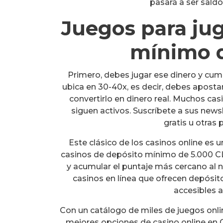
pasará a ser saldo 
Juegos para ju
mínimo 
Primero, debes jugar ese dinero y cump
ubica en 30-40x, es decir, debes apostar
convertirlo en dinero real. Muchos ca
siguen activos. Suscríbete a sus newsl
gratis u otras
Este clásico de los casinos online es 
casinos de depósito mínimo de 5.000 CL
y acumular el puntaje más cercano al 
casinos en línea que ofrecen depósit
accesibles a
Con un catálogo de miles de juegos onli
mejores opciones de casino online en C