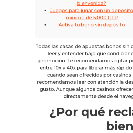
bienvenida?
Juegos para jugar con un depósit
mínimo de 5.000 CLP
Activa tu bono sin depósito
Todas las casas de apuestas bonos sin d
leer y entender bajo qué condicione
promoción. Te recomendamos optar por
entre 10x y 40x para liberar más rápid
cuando sean ofrecidos por casinos o
recomendamos leer con atención la desc
gusto. Aunque algunos casinos ofrece
directamente desde el nave
¿Por qué rec
bie