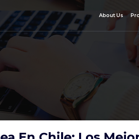
About Us
Pr
ea En Chile: Los Mejor