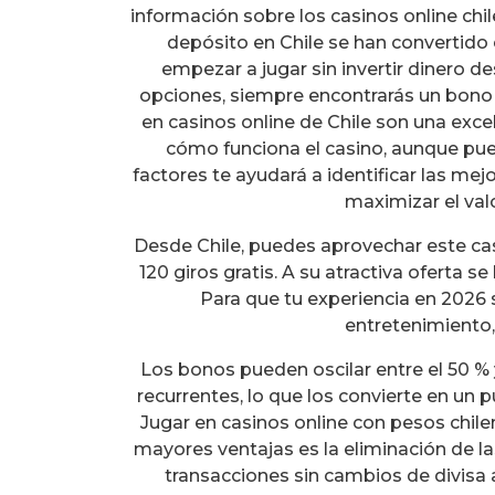
información sobre los casinos online chi
depósito en Chile se han convertido
empezar a jugar sin invertir dinero 
opciones, siempre encontrarás un bono q
en casinos online de Chile son una ex
cómo funciona el casino, aunque pue
factores te ayudará a identificar las mej
maximizar el valo
Desde Chile, puedes aprovechar este ca
120 giros gratis. A su atractiva oferta s
Para que tu experiencia en 2026 s
entretenimiento,
Los bonos pueden oscilar entre el 50 % y
recurrentes, lo que los convierte en un 
Jugar en casinos online con pesos chile
mayores ventajas es la eliminación de l
transacciones sin cambios de divisa