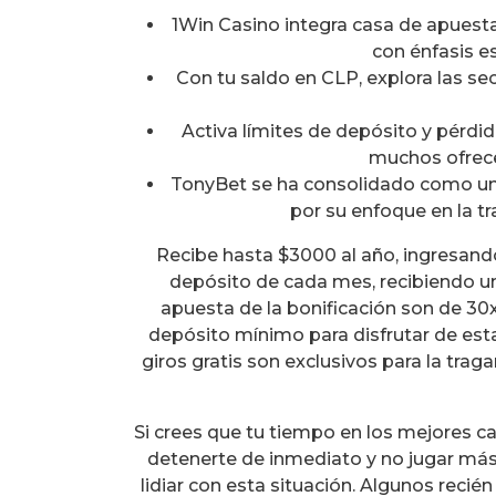
1Win Casino integra casa de apuest
con énfasis es
Con tu saldo en CLP, explora las se
Activa límites de depósito y pérdid
muchos ofrece
TonyBet se ha consolidado como uno
por su enfoque en la tra
Recibe hasta $3000 al año, ingresan
depósito de cada mes, recibiendo un
apuesta de la bonificación son de 30x
depósito mínimo para disfrutar de esta
giros gratis son exclusivos para la tra
Si crees que tu tiempo en los mejores 
detenerte de inmediato y no jugar má
lidiar con esta situación. Algunos reci