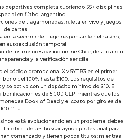
as deportivas completa cubriendo 55+ disciplinas
pecial en fútbol argentino.
cciones de tragamonedas, ruleta en vivo y juegos
de cartas.
a en la sección de juego responsable del casino;
n autoexclusión temporal.
 de los mejores casino online Chile, destacando
nsparencia y la verificación sencilla.
do el código promocional XM5YTB3 en el primer
 bono del 100% hasta $100. Los requisitos de
 y se activa con un depósito mínimo de $10. El
 bonificación es de 5.000 CLP, mientras que los
gamonedas Book of Dead y el costo por giro es de
100 CLP.
casinos está evolucionando en un problema, debes
s. También debes buscar ayuda profesional para
én han comenzado y tienen pocos títulos; mientras