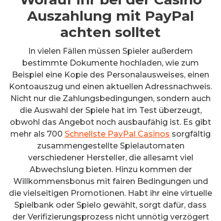
Auszahlung mit PayPal
achten solltet
In vielen Fällen müssen Spieler außerdem
bestimmte Dokumente hochladen, wie zum
Beispiel eine Kopie des Personalausweises, einen
Kontoauszug und einen aktuellen Adressnachweis.
Nicht nur die Zahlungsbedingungen, sondern auch
die Auswahl der Spiele hat im Test überzeugt,
obwohl das Angebot noch ausbaufähig ist. Es gibt
mehr als 700
Schnellste PayPal Casinos
sorgfältig
zusammengestellte Spielautomaten
verschiedener Hersteller, die allesamt viel
Abwechslung bieten. Hinzu kommen der
Willkommensbonus mit fairen Bedingungen und
die vielseitigen Promotionen. Habt ihr eine virtuelle
Spielbank oder Spielo gewählt, sorgt dafür, dass
der Verifizierungsprozess nicht unnötig verzögert