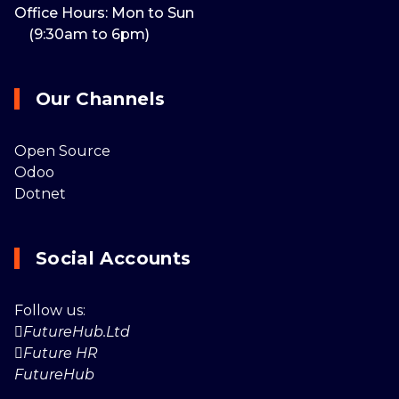
Office Hours: Mon to Sun
(9:30am to 6pm)
Our Channels
Open Source
Odoo
Dotnet
Social Accounts
Follow us:
FutureHub.Ltd
Future HR
FutureHub