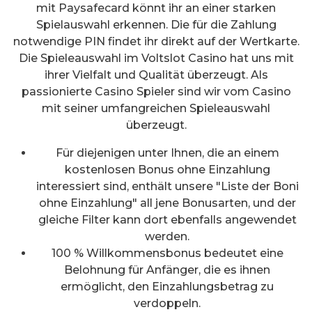
mit Paysafecard könnt ihr an einer starken
Spielauswahl erkennen. Die für die Zahlung
notwendige PIN findet ihr direkt auf der Wertkarte.
Die Spieleauswahl im Voltslot Casino hat uns mit
ihrer Vielfalt und Qualität überzeugt. Als
passionierte Casino Spieler sind wir vom Casino
mit seiner umfangreichen Spieleauswahl
überzeugt.
Für diejenigen unter Ihnen, die an einem
kostenlosen Bonus ohne Einzahlung
interessiert sind, enthält unsere "Liste der Boni
ohne Einzahlung" all jene Bonusarten, und der
gleiche Filter kann dort ebenfalls angewendet
werden.
100 % Willkommensbonus bedeutet eine
Belohnung für Anfänger, die es ihnen
ermöglicht, den Einzahlungsbetrag zu
verdoppeln.