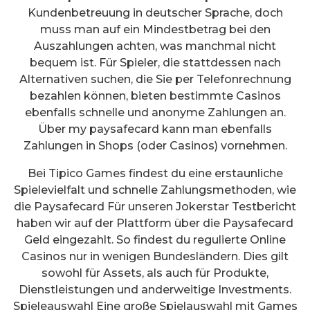
Kundenbetreuung in deutscher Sprache, doch
muss man auf ein Mindestbetrag bei den
Auszahlungen achten, was manchmal nicht
bequem ist. Für Spieler, die stattdessen nach
Alternativen suchen, die Sie per Telefonrechnung
bezahlen können, bieten bestimmte Casinos
ebenfalls schnelle und anonyme Zahlungen an.
Über my paysafecard kann man ebenfalls
Zahlungen in Shops (oder Casinos) vornehmen.
Bei Tipico Games findest du eine erstaunliche
Spielevielfalt und schnelle Zahlungsmethoden, wie
die Paysafecard Für unseren Jokerstar Testbericht
haben wir auf der Plattform über die Paysafecard
Geld eingezahlt. So findest du regulierte Online
Casinos nur in wenigen Bundesländern. Dies gilt
sowohl für Assets, als auch für Produkte,
Dienstleistungen und anderweitige Investments.
Spieleauswahl Eine große Spielauswahl mit Games