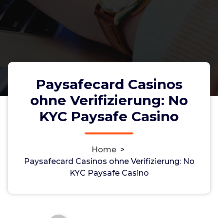
Paysafecard Casinos
ohne Verifizierung: No
KYC Paysafe Casino
Paysafecard Casinos ohne
Home
>
Paysafecard Casinos ohne Verifizierung: No
Verifizierung: No KYC Paysafe
KYC Paysafe Casino
Casino
Non-custodial crypto wallet for managing Monero
and Bitcoin -
cake-wallet-web.at
- Securely swap,
store, and transact with privacy-focused tools.