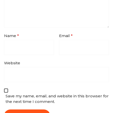
Name
*
Email
*
Website
Save my name, email, and website in this browser for
the next time I comment.