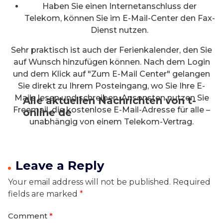
Haben Sie einen Internetanschluss der
Telekom, können Sie im E-Mail-Center den Fax-
Dienst nutzen.
Sehr praktisch ist auch der Ferienkalender, den Sie
auf Wunsch hinzufügen können. Nach dem Login
und dem Klick auf "Zum E-Mail Center" gelangen
Sie direkt zu Ihrem Posteingang, wo Sie Ihre E-
Mails lesen und schreiben. Ansonsten nutzen Sie
Alle aktuellen Nachrichten von t-
Freemail, die kostenlose E-Mail-Adresse für alle –
online de
unabhängig von einem Telekom-Vertrag.
Leave a Reply
Your email address will not be published.
Required
fields are marked
*
Comment
*