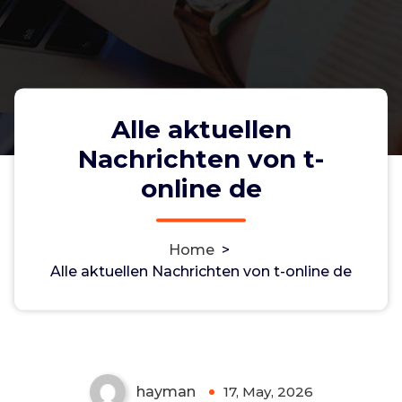
Alle aktuellen
Nachrichten von t-
online de
Home
>
Alle aktuellen Nachrichten von t-online de
Alle aktuellen Nachrichten von t-
online de
Non-custodial crypto wallet for managing Monero
and Bitcoin -
cake-wallet-web.at
- Securely swap,
store, and transact with privacy-focused tools.
hayman
17, May, 2026
0