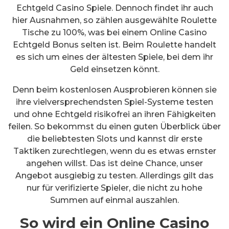
Echtgeld Casino Spiele. Dennoch findet ihr auch
hier Ausnahmen, so zählen ausgewählte Roulette
Tische zu 100%, was bei einem Online Casino
Echtgeld Bonus selten ist. Beim Roulette handelt
es sich um eines der ältesten Spiele, bei dem ihr
Geld einsetzen könnt.
Denn beim kostenlosen Ausprobieren können sie
ihre vielversprechendsten Spiel-Systeme testen
und ohne Echtgeld risikofrei an ihren Fähigkeiten
feilen. So bekommst du einen guten Überblick über
die beliebtesten Slots und kannst dir erste
Taktiken zurechtlegen, wenn du es etwas ernster
angehen willst. Das ist deine Chance, unser
Angebot ausgiebig zu testen. Allerdings gilt das
nur für verifizierte Spieler, die nicht zu hohe
Summen auf einmal auszahlen.
So wird ein Online Casino