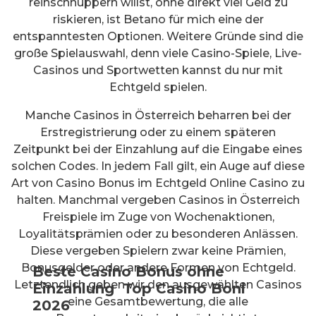
reinschnuppern willst, ohne direkt viel Geld zu
riskieren, ist Betano für mich eine der
entspanntesten Optionen. Weitere Gründe sind die
große Spielauswahl, denn viele Casino-Spiele, Live-
Casinos und Sportwetten kannst du nur mit
Echtgeld spielen.
Manche Casinos in Österreich beharren bei der
Erstregistrierung oder zu einem späteren
Zeitpunkt bei der Einzahlung auf die Eingabe eines
solchen Codes. In jedem Fall gilt, ein Auge auf diese
Art von Casino Bonus im Echtgeld Online Casino zu
halten. Manchmal vergeben Casinos in Österreich
Freispiele im Zuge von Wochenaktionen,
Loyalitätsprämien oder zu besonderen Anlässen.
Diese vergeben Spielern zwar keine Prämien,
Bonusgelder oder andere Formen von Echtgeld.
Beste Casino Bonus ohne
Letztendlich geben wir den ausgewählten Casinos
Einzahlung ️ Top Casino Boni
eine Gesamtbewertung, die alle
2026