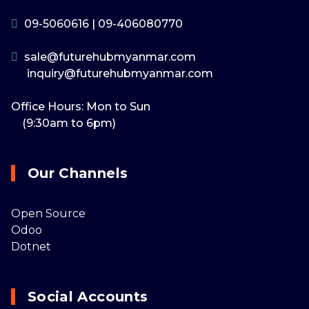
09-5060616
|
09-406080770
sale@futurehubmyanmar.com
inquiry@futurehubmyanmar.com
Office Hours: Mon to Sun
(9:30am to 6pm)
Our Channels
Open Source
Odoo
Dotnet
Social Accounts