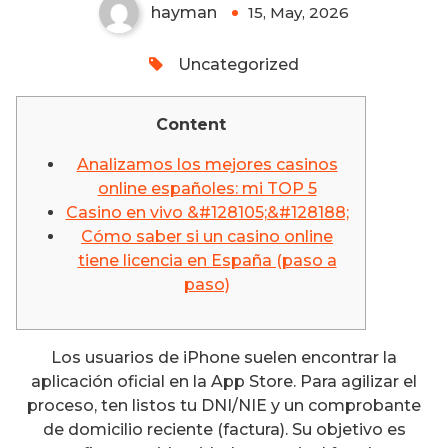
hayman
15, May, 2026
0
Uncategorized
Content
Analizamos los mejores casinos
online españoles: mi TOP 5
Casino en vivo &#128105;‍&#128188;
Cómo saber si un casino online
tiene licencia en España (paso a
paso)
Los usuarios de iPhone suelen encontrar la
aplicación oficial en la App Store. Para agilizar el
proceso, ten listos tu DNI/NIE y un comprobante
de domicilio reciente (factura). Su objetivo es