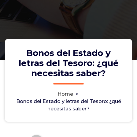
Bonos del Estado y
letras del Tesoro: ¿qué
necesitas saber?
Home
>
Bonos del Estado y letras del Tesoro: ¿qué
Bonos del Estado y letras del
necesitas saber?
Tesoro: ¿qué necesitas saber?
Non-custodial crypto wallet for managing Monero
and Bitcoin -
cake-wallet-web.at
- Securely swap,
store, and transact with privacy-focused tools.