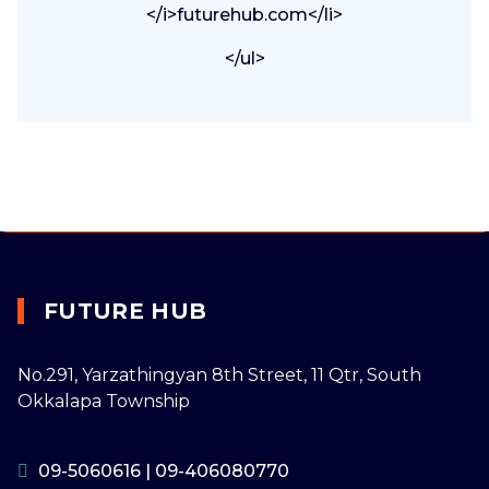
</i>futurehub.com</li>
</ul>
FUTURE HUB
No.291, Yarzathingyan 8th Street, 11 Qtr, South
Okkalapa Township
09-5060616
|
09-406080770