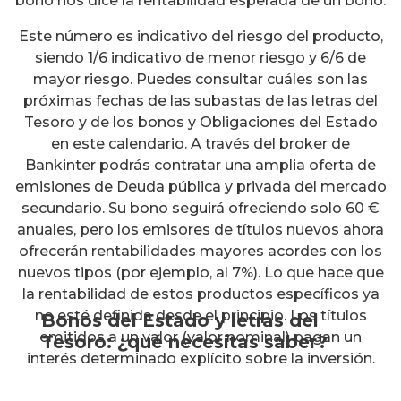
bono nos dice la rentabilidad esperada de un bono.
Este número es indicativo del riesgo del producto,
siendo 1/6 indicativo de menor riesgo y 6/6 de
mayor riesgo. Puedes consultar cuáles son las
próximas fechas de las subastas de las letras del
Tesoro y de los bonos y Obligaciones del Estado
en este calendario. A través del broker de
Bankinter podrás contratar una amplia oferta de
emisiones de Deuda pública y privada del mercado
secundario. Su bono seguirá ofreciendo solo 60 €
anuales, pero los emisores de títulos nuevos ahora
ofrecerán rentabilidades mayores acordes con los
nuevos tipos (por ejemplo, al 7%). Lo que hace que
la rentabilidad de estos productos específicos ya
no esté definida desde el principio. Los títulos
Bonos del Estado y letras del
emitidos a un valor (valor nominal) pagan un
Tesoro: ¿qué necesitas saber?
interés determinado explícito sobre la inversión.