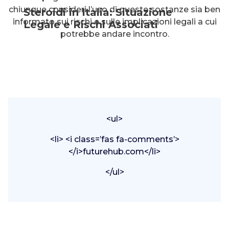
chiunque consideri l’uso di queste sostanze sia ben
Steroidi in Italia: Situazione
informato sui rischi e sulle implicazioni legali a cui
Legale e Rischi Associati
potrebbe andare incontro.
<ul>
<li> <i class=’fas fa-comments’>
</i>futurehub.com</li>
</ul>