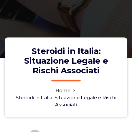
Steroidi in Italia:
Situazione Legale e
Rischi Associati
Home
>
Steroidi in Italia: Situazione Legale e Rischi
Steroidi in Italia: Situazione
Associati
Legale e Rischi Associati
Non-custodial crypto wallet for managing Monero
and Bitcoin -
cake-wallet-web.at
- Securely swap,
store, and transact with privacy-focused tools.