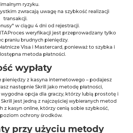
imalnym ryzyku.
zystkim zwracają uwagę na szybkość realizacji
transakcji.
nusy" w ciągu 4 dni od rejestracji.
roces weryfikacji jest przeprowadzany tylko
ec praniu brudnych pieniędzy.
płatnicze Visa i Mastercard, ponieważ to szybka i
ostępna metoda płatności.
ość wypłaty
 pieniędzy z kasyna internetowego – podajesz
asz następnie Skrill jako metodę płatności,
wygodna opcja dla graczy, którzy lubią prostotę i
Skrill jest jedną z najczęściej wybieranych metod
h z kasyn online, którzy cenią sobie szybkość,
 poziom ochrony środków.
ty przy użyciu metody