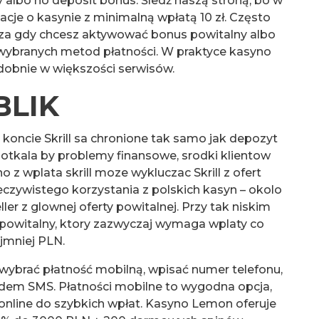
albo no deposit bonus. Śledź naszą stroną, bo w
cje o kasynie z minimalną wpłatą 10 zł. Często
cza gdy chcesz aktywować bonus powitalny albo
wybranych metod płatności. W praktyce kasyno
podobnie w większości serwisów.
BLIK
 koncie Skrill sa chronione tak samo jak depozyt
apotkala by problemy finansowe, srodki klientow
 z wplata skrill moze wykluczac Skrill z ofert
czywistego korzystania z polskich kasyn – okolo
ler z glownej oferty powitalnej. Przy tak niskim
owitalny, ktory zazwyczaj wymaga wplaty co
jmniej PLN.
 wybrać płatność mobilną, wpisać numer telefonu,
odem SMS. Płatności mobilne to wygodna opcja,
nline do szybkich wpłat. Kasyno Lemon oferuje