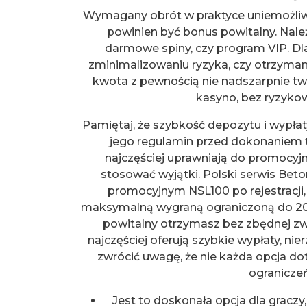
Wymagany obrót w praktyce uniemożliwi
powinien być bonus powitalny. Należ
darmowe spiny, czy program VIP. Dla
zminimalizowaniu ryzyka, czy otrzyma
kwota z pewnością nie nadszarpnie t
kasyno, bez ryzyko
Pamiętaj, że szybkość depozytu i wypłat
jego regulamin przed dokonaniem t
najczęściej uprawniają do promocyj
stosować wyjątki. Polski serwis Be
promocyjnym NSL100 po rejestracji
maksymalną wygraną ograniczoną do 200 
powitalny otrzymasz bez zbędnej zwł
najczęściej oferują szybkie wypłaty, n
zwrócić uwagę, że nie każda opcja dot
ogranicze
Jest to doskonała opcja dla gracz