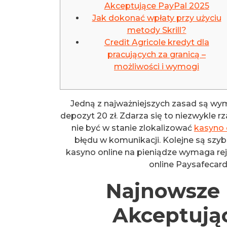
Akceptujące PayPal 2025
Jak dokonać wpłaty przy użyciu
metody Skrill?
Credit Agricole kredyt dla
pracujących za granicą –
możliwości i wymogi
Jedną z najważniejszych zasad są wy
depozyt 20 zł. Zdarza się to niezwykle r
nie być w stanie zlokalizować
kasyno 
błędu w komunikacji. Kolejne są szybs
kasyno online na pieniądze wymaga reje
online Paysafecard 
Najnowsze 
Akceptują