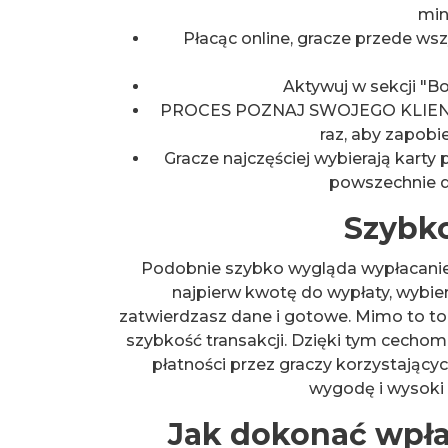
min
Płacąc online, gracze przede ws
Aktywuj w sekcji "Bo
PROCES POZNAJ SWOJEGO KLIENTAP
raz, aby zapobi
Gracze najczęściej wybierają karty 
powszechnie d
Szybk
Podobnie szybko wygląda wypłacanie
najpierw kwotę do wypłaty, wybier
zatwierdzasz dane i gotowe. Mimo to to 
szybkość transakcji. Dzięki tym cechom 
płatności przez graczy korzystającyc
wygodę i wysoki
Jak dokonać wpła