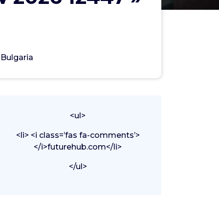
Bulgaria
<ul>
<li> <i class=’fas fa-comments’>
</i>futurehub.com</li>
</ul>