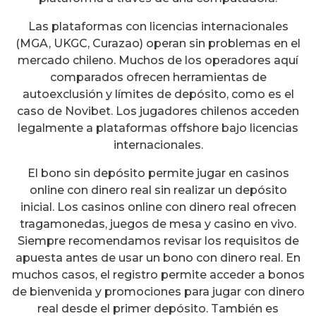
Las plataformas con licencias internacionales
(MGA, UKGC, Curazao) operan sin problemas en el
mercado chileno. Muchos de los operadores aquí
comparados ofrecen herramientas de
autoexclusión y límites de depósito, como es el
caso de Novibet. Los jugadores chilenos acceden
legalmente a plataformas offshore bajo licencias
internacionales.
El bono sin depósito permite jugar en casinos
online con dinero real sin realizar un depósito
inicial. Los casinos online con dinero real ofrecen
tragamonedas, juegos de mesa y casino en vivo.
Siempre recomendamos revisar los requisitos de
apuesta antes de usar un bono con dinero real. En
muchos casos, el registro permite acceder a bonos
de bienvenida y promociones para jugar con dinero
real desde el primer depósito. También es