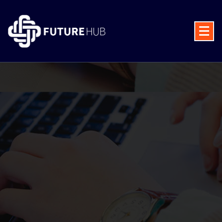
Skip
to
content