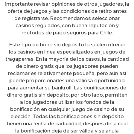
importante revisar opiniones de otros jugadores, la
oferta de juegos y las condiciones de retiro antes
de registrarse. Recomendamos seleccionar
casinos regulados, con buena reputación y
métodos de pago seguros para Chile.
Este tipo de bono sin depósito lo suelen ofrecer
los casinos en línea especializados en juegos de
tragaperras. En la mayoría de los casos, la cantidad
de dinero gratis que los jugadores pueden
reclamar es relativamente pequeña, pero aún así
puede proporcionarles una valiosa oportunidad
para aumentar su bankroll. Las bonificaciones de
dinero gratis sin depósito, por otro lado, permiten
a los jugadores utilizar los fondos de la
bonificación en cualquier juego de casino de su
elección. Todas las bonificaciones sin depósito
tienen una fecha de caducidad, después de la cual
la bonificación deja de ser válida y se anula