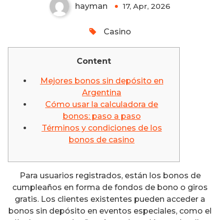
hayman
17, Apr, 2026
0
Casino
Content
Mejores bonos sin depósito en
Argentina
Cómo usar la calculadora de
bonos: paso a paso
Términos y condiciones de los
bonos de casino
Para usuarios registrados, están los bonos de
cumpleaños en forma de fondos de bono o giros
gratis. Los clientes existentes pueden acceder a
bonos sin depósito en eventos especiales, como el