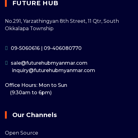
FUTURE HUB
No.291, Yarzathingyan 8th Street, 11 Qtr, South
Okkalapa Township
09-5060616
|
09-406080770
sale@futurehubmyanmar.com
inquiry@futurehubmyanmar.com
Office Hours: Mon to Sun
(9:30am to 6pm)
Our Channels
Open Source