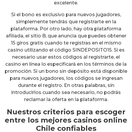
excelente.
Si el bono es exclusivo para nuevos jugadores,
simplemente tendrás que registrarte en la
plataforma. Por otro lado, hay otra plataforma
afiliada, el sitio B, que anuncia que puedes obtener
15 giros gratis cuando te registras en el mismo
casino utilizando el código SINDEPOSITO15. Si es
necesario usar estos códigos al registrarte, el
casino en línea lo especificará en los términos de la
promoción. Si un bono sin depósito está disponible
para nuevos jugadores, los códigos se ingresan
durante el registro. En otras palabras, sin
introducirlos cuando sea necesario, no podrás
reclamar la oferta en la plataforma.
Nuestros criterios para escoger
entre los mejores casinos online
Chile confiables