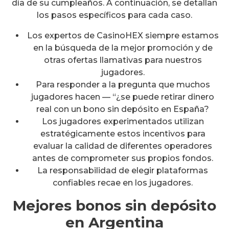
día de su cumpleaños. A continuación, se detallan
los pasos específicos para cada caso.
Los expertos de CasinoHEX siempre estamos
en la búsqueda de la mejor promoción y de
otras ofertas llamativas para nuestros
jugadores.
Para responder a la pregunta que muchos
jugadores hacen — “¿se puede retirar dinero
real con un bono sin depósito en España?
Los jugadores experimentados utilizan
estratégicamente estos incentivos para
evaluar la calidad de diferentes operadores
antes de comprometer sus propios fondos.
La responsabilidad de elegir plataformas
confiables recae en los jugadores.
Mejores bonos sin depósito
en Argentina