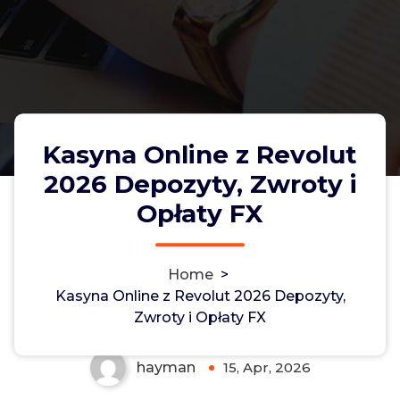
Kasyna Online z Revolut
2026 Depozyty, Zwroty i
Opłaty FX
Kasyna Online z Revolut 2026
Home
>
Depozyty, Zwroty i Opłaty FX
Kasyna Online z Revolut 2026 Depozyty,
Zwroty i Opłaty FX
hayman
15, Apr, 2026
0