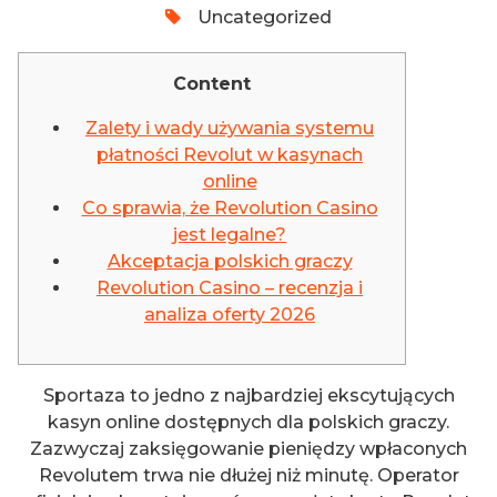
Uncategorized
Content
Zalety i wady używania systemu
płatności Revolut w kasynach
online
Co sprawia, że Revolution Casino
jest legalne?
Akceptacja polskich graczy
Revolution Casino – recenzja i
analiza oferty 2026
Sportaza to jedno z najbardziej ekscytujących
kasyn online dostępnych dla polskich graczy.
Zazwyczaj zaksięgowanie pieniędzy wpłaconych
Revolutem trwa nie dłużej niż minutę. Operator