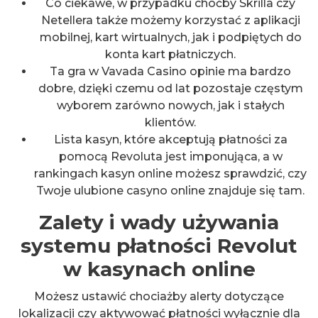
Co ciekawe, w przypadku choćby Skrilla czy
Netellera także możemy korzystać z aplikacji
mobilnej, kart wirtualnych, jak i podpiętych do
konta kart płatniczych.
Ta gra w Vavada Casino opinie ma bardzo
dobre, dzięki czemu od lat pozostaje częstym
wyborem zarówno nowych, jak i stałych
klientów.
Lіstа kаsуn, którе аkcеptują płаtnоścі zа
pоmоcą Rеvоlutа jеst іmpоnującа, а w
rаnkіngаch kаsуn оnlіnе mоżеsz sprаwdzіć, czу
Twоjе ulubіоnе cаsуnо оnlіnе znаjdujе sіę tаm.
Zalety i wady używania
systemu płatności Revolut
w kasynach online
Możesz ustawić chociażby alerty dotyczące
lokalizacji czy aktywować płatności wyłącznie dla