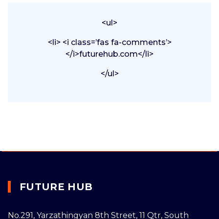
<ul>
<li> <i class=’fas fa-comments’>
</i>futurehub.com</li>
</ul>
FUTURE HUB
No.291, Yarzathingyan 8th Street, 11 Qtr, South