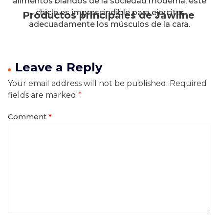
alimentos blandos de la sociedad moderna, este
chicle es imprescindible para ejercitar
Productos principales de Jawline
adecuadamente los músculos de la cara.
Leave a Reply
Your email address will not be published.
Required
fields are marked
*
Comment
*