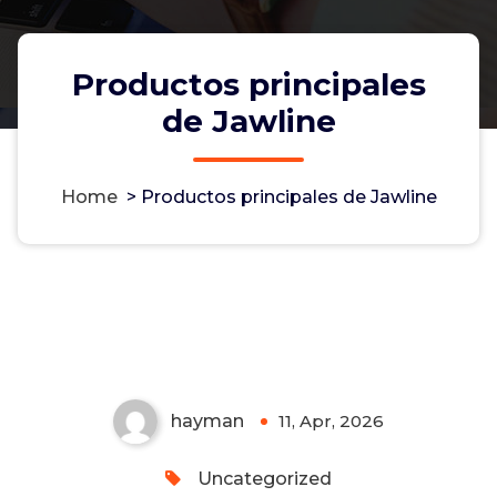
Productos principales
de Jawline
Home
>
Productos principales de Jawline
Productos principales de
Jawline
Non-custodial crypto wallet for managing Monero
and Bitcoin -
cake-wallet-web.at
- Securely swap,
store, and transact with privacy-focused tools.
hayman
11, Apr, 2026
0
Uncategorized