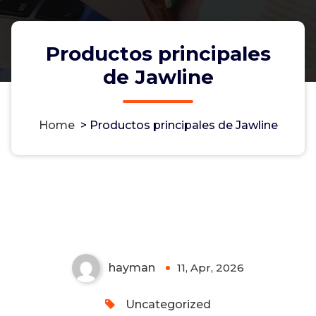
Productos principales
de Jawline
Home
>
Productos principales de Jawline
Productos principales de
Jawline
Non-custodial crypto wallet for managing Monero
and Bitcoin -
cake-wallet-web.at
- Securely swap,
store, and transact with privacy-focused tools.
hayman
11, Apr, 2026
0
Uncategorized