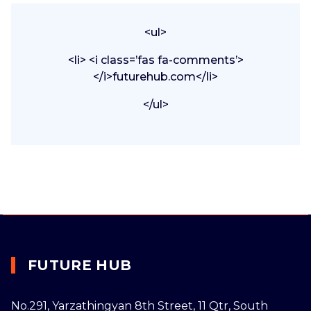
<ul>
<li> <i class=’fas fa-comments’>
</i>futurehub.com</li>
</ul>
FUTURE HUB
No.291, Yarzathingyan 8th Street, 11 Qtr, South