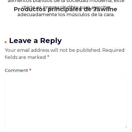
alimentos blandos de la sociedad moderna, este
chicle es imprescindible para ejercitar
Productos principales de Jawline
adecuadamente los músculos de la cara.
Leave a Reply
Your email address will not be published.
Required
fields are marked
*
Comment
*