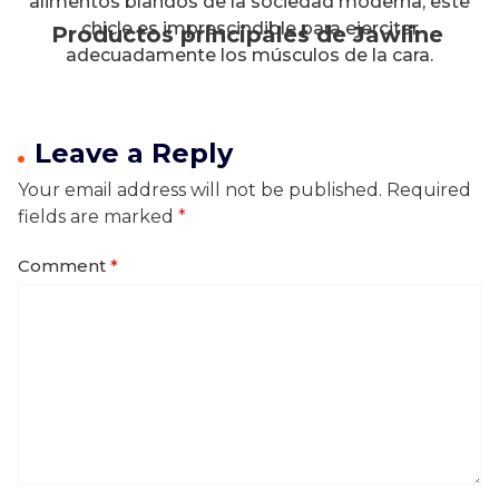
alimentos blandos de la sociedad moderna, este
chicle es imprescindible para ejercitar
Productos principales de Jawline
adecuadamente los músculos de la cara.
Leave a Reply
Your email address will not be published.
Required
fields are marked
*
Comment
*