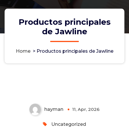
Productos principales
de Jawline
Home
>
Productos principales de Jawline
Productos principales de
Jawline
Non-custodial crypto wallet for managing Monero
and Bitcoin -
cake-wallet-web.at
- Securely swap,
store, and transact with privacy-focused tools.
hayman
11, Apr, 2026
0
Uncategorized