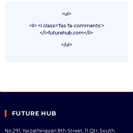
<ul>
<li> <i class=’fas fa-comments’>
</i>futurehub.com</li>
</ul>
FUTURE HUB
No.291, Yarzathingyan 8th Street, 11 Qtr, South