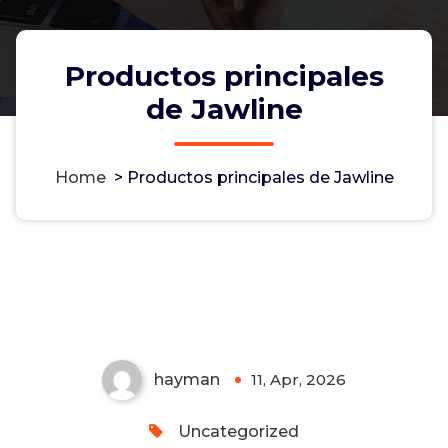
Productos principales
de Jawline
Home
>
Productos principales de Jawline
Productos principales de
Jawline
Non-custodial crypto wallet for managing Monero
and Bitcoin -
cake-wallet-web.at
- Securely swap,
store, and transact with privacy-focused tools.
hayman
11, Apr, 2026
0
Uncategorized