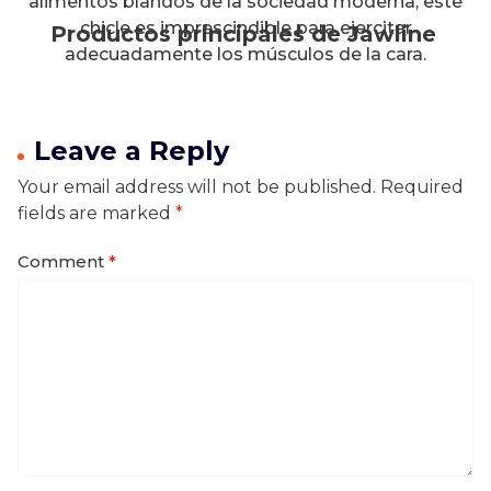
alimentos blandos de la sociedad moderna, este
chicle es imprescindible para ejercitar
Productos principales de Jawline
adecuadamente los músculos de la cara.
Leave a Reply
Your email address will not be published.
Required
fields are marked
*
Comment
*