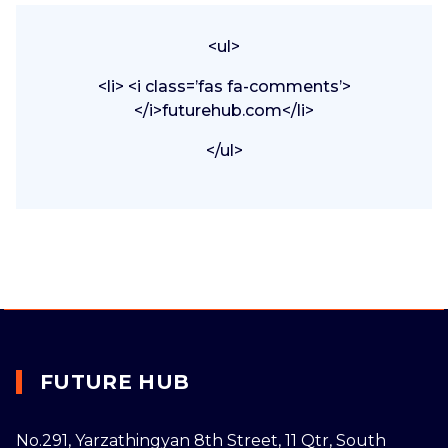
<ul>
<li> <i class=’fas fa-comments’>
</i>futurehub.com</li>
</ul>
FUTURE HUB
No.291, Yarzathingyan 8th Street, 11 Qtr, South