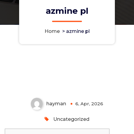
azmine pl
Home
>
azmine pl
azmine pl
Non-custodial crypto wallet for managing Monero
and Bitcoin -
cake-wallet-web.at
- Securely swap,
store, and transact with privacy-focused tools.
hayman
6, Apr, 2026
0
Uncategorized