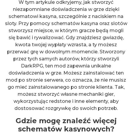
W tym artykule odkryjemy, jak stworzyć
niezapomniane doświadczenia w grze dzięki
schematowi kasyna, szczególnie z naciskiem na
sloty. Przy pomocy schematów kasyna oraz slotów
stworzysz miejsce, w którym gracze będą mogli
się bawić i rywalizować. Gdy znajdziesz gwiazdę,
kwota twojej wypłaty wzrasta, a ty możesz
przerwać grę w dowolnym momencie. Stworzony
przez tych samych autorów, którzy stworzyli
DarkRPG, ten mod zapewnia unikalne
doświadczenia w grze. Możesz zainstalować ten
mod po stronie serwera, co oznacza, że nie musisz
go mieć zainstalowanego po stronie klienta. Tak,
możesz stworzyć własne mechaniki gier,
wykorzystując redstone i inne elementy, aby
dostosować rozgrywkę do swoich potrzeb.
Gdzie mogę znaleźć więcej
schematów kasynowych?