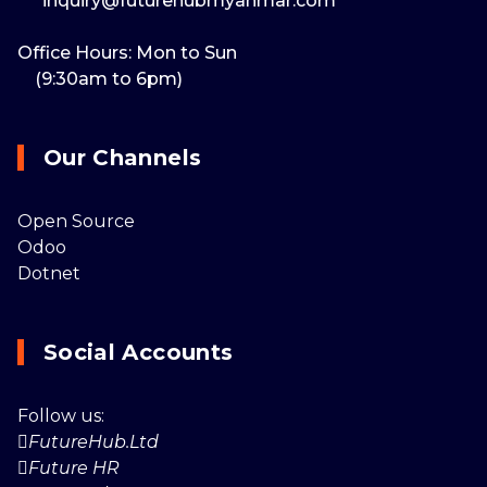
inquiry@futurehubmyanmar.com
Office Hours: Mon to Sun
(9:30am to 6pm)
Our Channels
Open Source
Odoo
Dotnet
Social Accounts
Follow us:
FutureHub.Ltd
Future HR