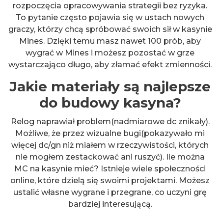
rozpoczęcia opracowywania strategii bez ryzyka.
To pytanie często pojawia się w ustach nowych
graczy, którzy chcą spróbować swoich sił w kasynie
Mines. Dzięki temu masz nawet 100 prób, aby
wygrać w Mines i możesz pozostać w grze
wystarczająco długo, aby złamać efekt zmienności.
Jakie materiały są najlepsze
do budowy kasyna?
Relog naprawiał problem(nadmiarowe dc znikały).
Możliwe, że przez wizualne bugi(pokazywało mi
więcej dc/gn niż miałem w rzeczywistości, których
nie mogłem zestackować ani ruszyć). Ile można
MC na kasynie mieć? Istnieje wiele społeczności
online, które dzielą się swoimi projektami. Możesz
ustalić własne wygrane i przegrane, co uczyni grę
bardziej interesującą.