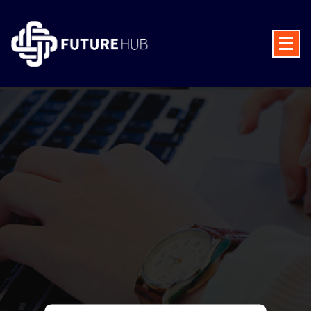
Skip
to
content