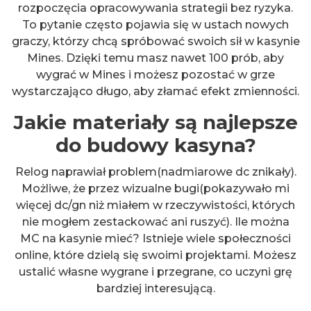
rozpoczęcia opracowywania strategii bez ryzyka.
To pytanie często pojawia się w ustach nowych
graczy, którzy chcą spróbować swoich sił w kasynie
Mines. Dzięki temu masz nawet 100 prób, aby
wygrać w Mines i możesz pozostać w grze
wystarczająco długo, aby złamać efekt zmienności.
Jakie materiały są najlepsze
do budowy kasyna?
Relog naprawiał problem(nadmiarowe dc znikały).
Możliwe, że przez wizualne bugi(pokazywało mi
więcej dc/gn niż miałem w rzeczywistości, których
nie mogłem zestackować ani ruszyć). Ile można
MC na kasynie mieć? Istnieje wiele społeczności
online, które dzielą się swoimi projektami. Możesz
ustalić własne wygrane i przegrane, co uczyni grę
bardziej interesującą.