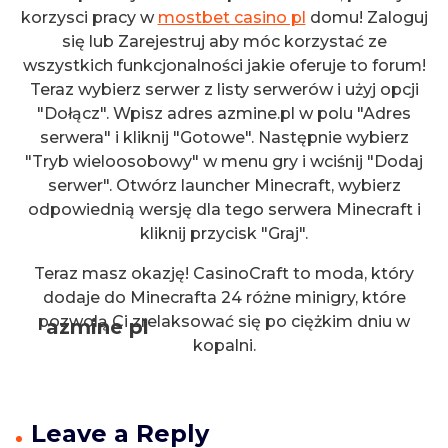
korzysci pracy w
mostbet casino pl
domu! Zaloguj
się lub Zarejestruj aby móc korzystać ze
wszystkich funkcjonalności jakie oferuje to forum!
Teraz wybierz serwer z listy serwerów i użyj opcji
"Dołącz". Wpisz adres azmine.pl w polu "Adres
serwera" i kliknij "Gotowe". Następnie wybierz
"Tryb wieloosobowy" w menu gry i wciśnij "Dodaj
serwer". Otwórz launcher Minecraft, wybierz
odpowiednią wersję dla tego serwera Minecraft i
kliknij przycisk "Graj".
Teraz masz okazję! CasinoCraft to moda, który
dodaje do Minecrafta 24 różne minigry, które
pozwolą Ci zrelaksować się po ciężkim dniu w
azmine pl
kopalni.
Leave a Reply