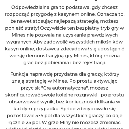
Odpowiedzialna gra to podstawa, gdy chcesz
rozpocząć przygodę z kasynem online. Oznacza to,
że nawet stosując najlepszą strategię, możesz
ponieść straty! Oczywiście ten bezpłatny tryb gry w
Mines nie pozwala na uzyskanie prawdziwych
wygranych. Aby zadowolić wszystkich miłośników
kasyn online, dostawca zdecydował się udostępnić
wersję demonstracyjną gry Mines, którą można
grać bez pobierania i bez rejestracji.
Funkcja naprawdę przydatna dla graczy, którzy
znają strategię w Mines. Po prostu aktywując
przycisk "Gra automatyczna", możesz
skonfigurować swoje kolejne rozgrywki i po prostu
obserwować wynik, bez konieczności klikania w
każdym przypadku. Spribe zdecydowało się
pozostawić 5×5 pól dla wszystkich graczy, co daje
łącznie 25 pól. W grze Miny nie możesz zmieniać