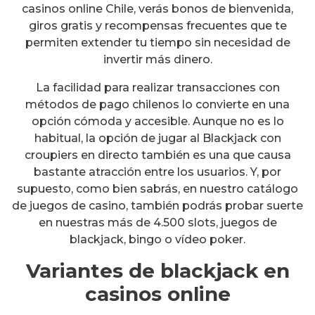
casinos online Chile, verás bonos de bienvenida,
giros gratis y recompensas frecuentes que te
permiten extender tu tiempo sin necesidad de
invertir más dinero.
La facilidad para realizar transacciones con
métodos de pago chilenos lo convierte en una
opción cómoda y accesible. Aunque no es lo
habitual, la opción de jugar al Blackjack con
croupiers en directo también es una que causa
bastante atracción entre los usuarios. Y, por
supuesto, como bien sabrás, en nuestro catálogo
de juegos de casino, también podrás probar suerte
en nuestras más de 4.500 slots, juegos de
blackjack, bingo o vídeo poker.
Variantes de blackjack en
casinos online