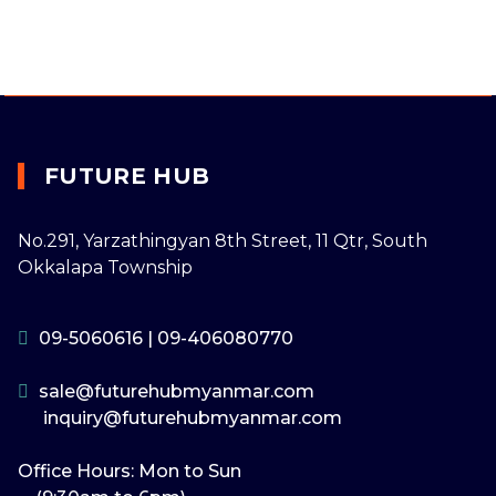
FUTURE HUB
No.291, Yarzathingyan 8th Street, 11 Qtr, South
Okkalapa Township
09-5060616
|
09-406080770
sale@futurehubmyanmar.com
inquiry@futurehubmyanmar.com
Office Hours: Mon to Sun