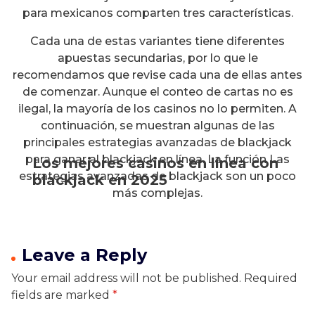
para mexicanos comparten tres características.
Cada una de estas variantes tiene diferentes
apuestas secundarias, por lo que le
recomendamos que revise cada una de ellas antes
de comenzar. Aunque el conteo de cartas no es
ilegal, la mayoría de los casinos no lo permiten. A
continuación, se muestran algunas de las
principales estrategias avanzadas de blackjack
para ganar al blackjack en línea. La función Las
️Los mejores casinos en línea con
estrategias avanzadas de blackjack son un poco
blackjack en 2025
más complejas.
Leave a Reply
Your email address will not be published.
Required
fields are marked
*