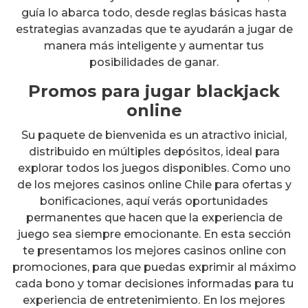
guía lo abarca todo, desde reglas básicas hasta
estrategias avanzadas que te ayudarán a jugar de
manera más inteligente y aumentar tus
posibilidades de ganar.
Promos para jugar blackjack
online
Su paquete de bienvenida es un atractivo inicial,
distribuido en múltiples depósitos, ideal para
explorar todos los juegos disponibles. Como uno
de los mejores casinos online Chile para ofertas y
bonificaciones, aquí verás oportunidades
permanentes que hacen que la experiencia de
juego sea siempre emocionante. En esta sección
te presentamos los mejores casinos online con
promociones, para que puedas exprimir al máximo
cada bono y tomar decisiones informadas para tu
experiencia de entretenimiento. En los mejores