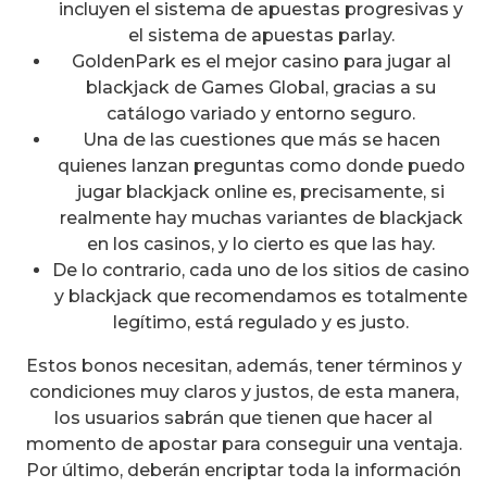
incluyen el sistema de apuestas progresivas y
el sistema de apuestas parlay.
GoldenPark es el mejor casino para jugar al
blackjack de Games Global, gracias a su
catálogo variado y entorno seguro.
Una de las cuestiones que más se hacen
quienes lanzan preguntas como donde puedo
jugar blackjack online es, precisamente, si
realmente hay muchas variantes de blackjack
en los casinos, y lo cierto es que las hay.
De lo contrario, cada uno de los sitios de casino
y blackjack que recomendamos es totalmente
legítimo, está regulado y es justo.
Estos bonos necesitan, además, tener términos y
condiciones muy claros y justos, de esta manera,
los usuarios sabrán que tienen que hacer al
momento de apostar para conseguir una ventaja.
Por último, deberán encriptar toda la información