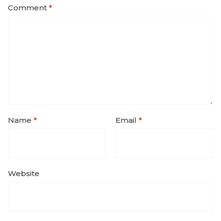
Comment
*
Name
*
Email
*
Website