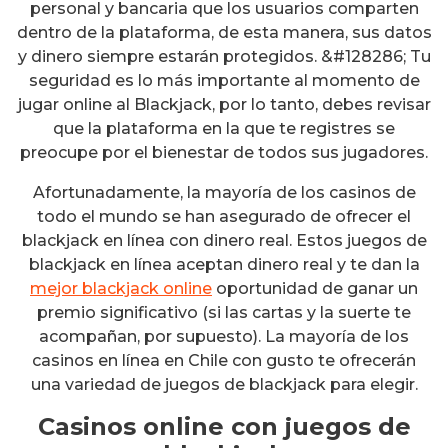
personal y bancaria que los usuarios comparten
dentro de la plataforma, de esta manera, sus datos
y dinero siempre estarán protegidos. &#128286; Tu
seguridad es lo más importante al momento de
jugar online al Blackjack, por lo tanto, debes revisar
que la plataforma en la que te registres se
preocupe por el bienestar de todos sus jugadores.
Afortunadamente, la mayoría de los casinos de
todo el mundo se han asegurado de ofrecer el
blackjack en línea con dinero real. Estos juegos de
blackjack en línea aceptan dinero real y te dan la
mejor blackjack online
oportunidad de ganar un
premio significativo (si las cartas y la suerte te
acompañan, por supuesto). La mayoría de los
casinos en línea en Chile con gusto te ofrecerán
una variedad de juegos de blackjack para elegir.
Casinos online con juegos de