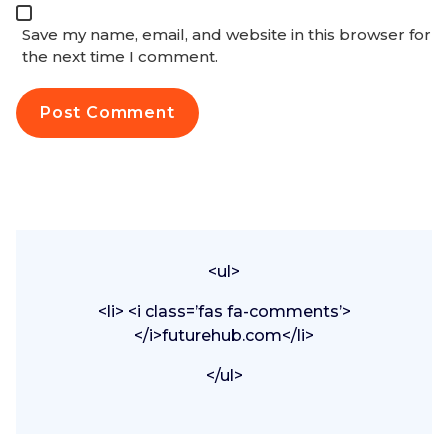
Save my name, email, and website in this browser for
the next time I comment.
<ul>
<li> <i class=’fas fa-comments’>
</i>futurehub.com</li>
</ul>