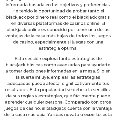
informada basada en tus objetivos y preferencias.
He tenido la oportunidad de probar tanto el
blackjack por dinero real como el blackjack gratis
en diversas plataformas de casinos online. El
blackjack online es conocido por tener una de las
ventajas de la casa más bajas de todos los juegos
de casino, especialmente si juegas con una
estrategia óptima.
Esta sección explora tanto estrategias de
blackjack básicas como avanzadas para ayudarte
a tomar decisiones informadas en la mesa. Si bien
la suerte influye, emplear las estrategias
adecuadas puede afectar significativamente tus
resultados. Esta popularidad se debe a la sencillez
de sus reglas y estrategias, que fácilmente puede
aprender cualquier persona. Comparado con otros
juegos de casino, el blackjack cuenta con la ventaja
de la casa más baja. Ya seas novato o experto, esta