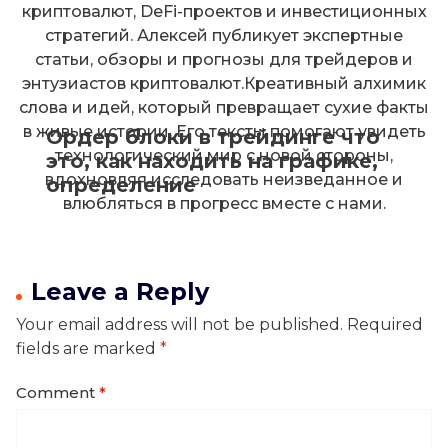
криптовалют, DeFi-проектов и инвестиционных
стратегий. Алексей публикует экспертные
статьи, обзоры и прогнозы для трейдеров и
энтузиастов криптовалют.Креативный алхимик
слова и идей, который превращает сухие факты
в живые истории. Его тексты помогают увидеть
Ордер блоки в трейдинге что
технологический мир с новой стороны,
это, как находить на графике,
вдохновляя исследовать неизведанное и
определение
влюбляться в прогресс вместе с нами.
Leave a Reply
Your email address will not be published.
Required
fields are marked
*
Comment
*