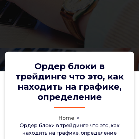
Ордер блоки в
трейдинге что это, как
находить на графике,
определение
Ордер блоки в трейдинге что
это, как находить на графике,
Home
>
определение
Ордер блоки в трейдинге что это, как
Non-custodial crypto wallet for managing Monero
находить на графике, определение
and Bitcoin -
cake-wallet-web.at
- Securely swap,