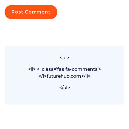
<ul>
<li> <i class=’fas fa-comments’>
</i>futurehub.com</li>
</ul>