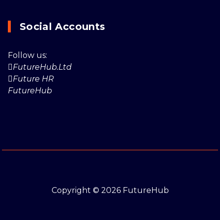
Social Accounts
Follow us:
FutureHub.Ltd
Future HR
FutureHub
Copyright © 2026 FutureHub