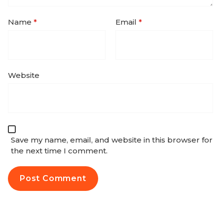
Name
*
Email
*
Website
Save my name, email, and website in this browser for
the next time I comment.