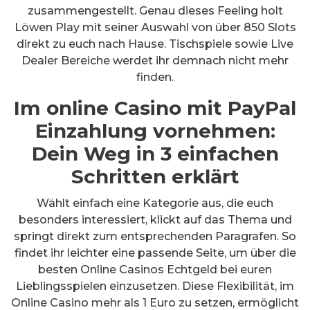
zusammengestellt. Genau dieses Feeling holt
Löwen Play mit seiner Auswahl von über 850 Slots
direkt zu euch nach Hause. Tischspiele sowie Live
Dealer Bereiche werdet ihr demnach nicht mehr
finden.
Im online Casino mit PayPal
Einzahlung vornehmen:
Dein Weg in 3 einfachen
Schritten erklärt
Wählt einfach eine Kategorie aus, die euch
besonders interessiert, klickt auf das Thema und
springt direkt zum entsprechenden Paragrafen. So
findet ihr leichter eine passende Seite, um über die
besten Online Casinos Echtgeld bei euren
Lieblingsspielen einzusetzen. Diese Flexibilität, im
Online Casino mehr als 1 Euro zu setzen, ermöglicht