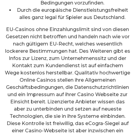
Bedingungen vorzufinden.
Durch die europäische Dienstleistungsfreiheit
alles ganz legal für Spieler aus Deutschland.
EU-Casinos ohne Einzahlungslimit sind von diesen
Gesetzen nicht betroffen und handeln nach wie vor
nach gültigem EU-Recht, welches wesentlich
lockerere Bestimmungen hat. Des Weiteren gibt es
Infos zur Lizenz, zum Unternehmenssitz und der
Kontakt zum Kundendienst ist auf einfachem
Wege kostenlos herstellbar. Qualitativ hochwertige
Online Casinos stellen ihre Allgemeinen
Geschäftsbedingungen, die Datenschutzrichtlinien
und ein Impressum auf ihrer Casino Webseite zur
Einsicht bereit. Lizenzierte Anbieter wissen das
aber zu unterbinden und setzen auf neueste
Technologien, die sie in ihre Systeme einbinden.
Diese Kontrolle ist freiwillig, das eCogra-Siegel auf
einer Casino-Webseite ist aber inzwischen ein