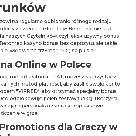
runków
zowi na regularne odbieranie różnego rodzaju
erty za założenie konta w Betonred, nie jest
a naszych Czytelników, czyli ekskluzywny bonus
y Betonred kasyno bonus bez depozytu, ale takie
rnie, więc warto trzymać rękę na pulsie.
yna Online w Polsce
cą metod płatności FIAT, możesz skorzystać z
okalnych metod płatności, aby zasilić swoje konto.
 kodem "VIPRED", aby otrzymać specjalny bonus
d odblokowuje pełen zestaw funkcji i korzyści
wniając spersonalizowane i kompleksowe
dczenie w grze.
 Promotions dla Graczy w