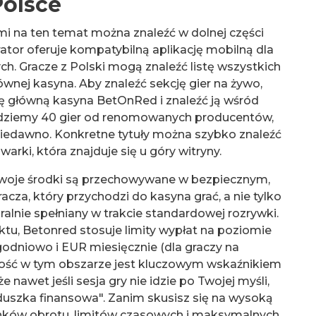
Polsce
i na ten temat można znaleźć w dolnej części
ator oferuje kompatybilną aplikację mobilną dla
. Gracze z Polski mogą znaleźć listę wszystkich
wnej kasyna. Aby znaleźć sekcję gier na żywo,
ę główną kasyna BetOnRed i znaleźć ją wśród
najdziemy 40 gier od renomowanych producentów,
niedawno. Konkretne tytuły można szybko znaleźć
ki, która znajduje się u góry witryny.
Twoje środki są przechowywane w bezpiecznym,
cza, który przychodzi do kasyna grać, a nie tylko
ralnie spełniany w trakcie standardowej rozrywki.
ktu, Betonred stosuje limity wypłat na poziomie
odniowo i EUR miesięcznie (dla graczy na
ść w tym obszarze jest kluczowym wskaźnikiem
 nawet jeśli sesja gry nie idzie po Twojej myśli,
duszka finansowa". Zanim skusisz się na wysoką
unków obrotu, limitów czasowych i maksymalnych