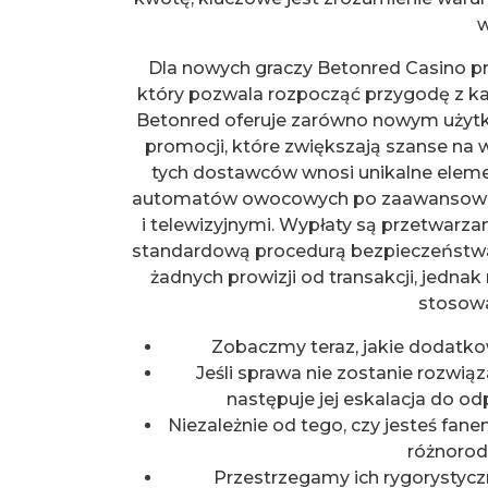
w
Dla nowych graczy Betonred Casino p
który pozwala rozpocząć przygodę z k
Betonred oferuje zarówno nowym użytk
promocji, które zwiększają szanse na w
tych dostawców wnosi unikalne eleme
automatów owocowych po zaawansowan
i telewizyjnymi. Wypłaty są przetwarzan
standardową procedurą bezpieczeństwa 
żadnych prowizji od transakcji, jedna
stosowa
Zobaczmy teraz, jakie dodatko
Jeśli sprawa nie zostanie rozwi
następuje jej eskalacja do od
Niezależnie od tego, czy jesteś fan
różnorod
Przestrzegamy ich rygorystycz