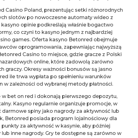
d Casino Poland, prezentując setki różnorodnych
ych slotów po nowoczesne automaty wideo z
 kasyno opinie podkreślają właśnie bogactwo
ormy, co czyni to kasyno jednym z najbardziej
casino games. Oferta kasyno Betonred obejmuje
tawców oprogramowania, zapewniając najwyższą
Betonred Casino to miejsce, gdzie gracze z Polski
 hazardowych online, które zadowolą zarówno
ch graczy. Okresy ważności bonusów są jasno
nred ile trwa wypłata po spełnieniu warunków
n w zależności od wybranej metody płatności.
ię w bet on red i dokonają pierwszego depozytu,
lny. Kasyno regularnie organizuje promocje, w
 darmowe spiny jako nagrody za aktywność lub
ak, Betonred posiada program lojalnościowy dla
ć punkty za aktywność w kasynie, aby później
 lub inne nagrody. Gry te dostępne są zarówno w