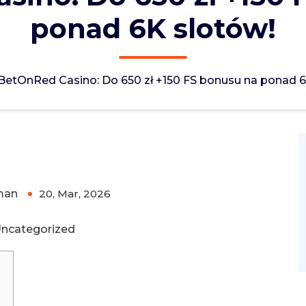
ponad 6K slotów!
BetOnRed Casino: Do 650 zł +150 FS bonusu na ponad 6
 +150 FS bonusu na ponad 6K
g Monero and Bitcoin -
cake-wallet-web.at
-
rivacy-focused tools.
man
20, Mar, 2026
0
ncategorized