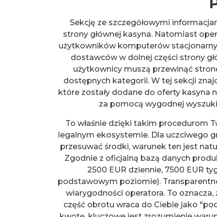
Sekcję ze szczegółowymi informacjam
strony głównej kasyna. Natomiast oper
użytkowników komputerów stacjonarnych
dostawców w dolnej części strony głó
użytkownicy muszą przewinąć stron
dostępnych kategorii. W tej sekcji z
które zostały dodane do oferty kasyna 
za pomocą wygodnej wyszukiwar
To właśnie dzięki takim procedurom 
legalnym ekosystemie. Dla uczciwego gra
przesuwać środki, warunek ten jest natu
Zgodnie z oficjalną bazą danych produ
2500 EUR dziennie, 7500 EUR tyg
podstawowym poziomie). Transparentno
wiarygodności operatora. To oznacza, że
część obrotu wraca do Ciebie jako "po
kwotę, kluczowe jest zrozumienie war