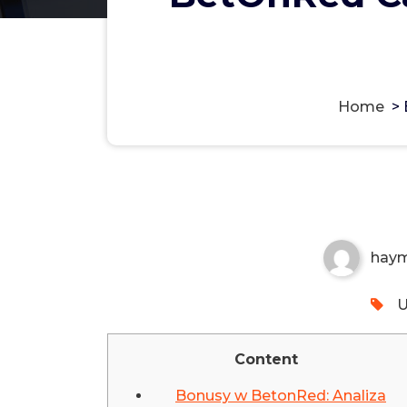
Home
>
BetOnRed Casino: Do 650 zł
slotów!
Non-custodial crypto wallet for managin
Securely swap, store, and transact with p
hay
U
Content
Bonusy w BetonRed: Analiza