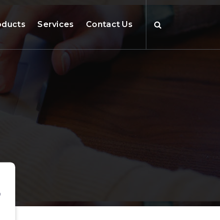
oducts
Services
Contact Us
L