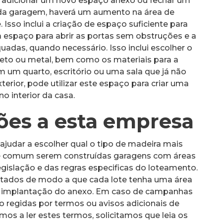
o adicionar um novo espaço anexo ou fechar um
 da garagem, haverá um aumento na área de
Isso inclui a criação de espaço suficiente para
a espaço para abrir as portas sem obstruções e a
adas, quando necessário. Isso inclui escolher o
creto ou metal, bem como os materiais para a
m um quarto, escritório ou uma sala que já não
 exterior, pode utilizar este espaço para criar uma
o interior da casa.
ções a esta empresa
ajudar a escolher qual o tipo de madeira mais
o é comum serem construídas garagens com áreas
gislação e das regras especificas do loteamento.
ctados de modo a que cada lote tenha uma área
e implantação do anexo. Em caso de campanhas
 regidas por termos ou avisos adicionais de
mos a ler estes termos, solicitamos que leia os