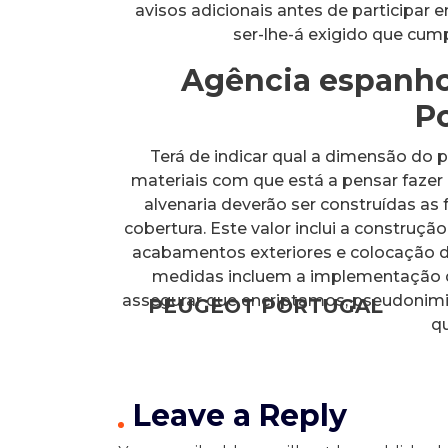
avisos adicionais antes de participa
ser-lhe-á exigido que cump
Agência espanho
P
Terá de indicar qual a dimensão do po
materiais com que está a pensar faze
alvenaria deverão ser construídas as 
cobertura. Este valor inclui a construçã
acabamentos exteriores e colocação 
medidas incluem a implementação d
assegurar que encriptamos, pseudoni
PEUGEOT PORTUGAL
qu
Leave a Reply