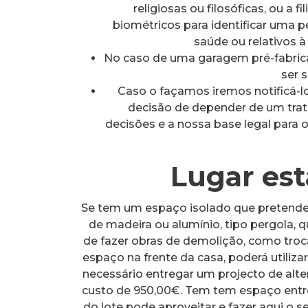
religiosas ou filosóficas, ou a 
biométricos para identificar uma p
saúde ou relativos à
No caso de uma garagem pré-fabrica
ser s
Caso o façamos iremos notificá-lo
decisão de depender de um tra
decisões e a nossa base legal para 
Lugar es
Se tem um espaço isolado que pretende
de madeira ou alumínio, tipo pergola,
de fazer obras de demolição, como tro
espaço na frente da casa, poderá utili
necessário entregar um projecto de alt
custo de 950,00€. Tem tem espaço entre
do lote pode aproveitar e fazer aqui o