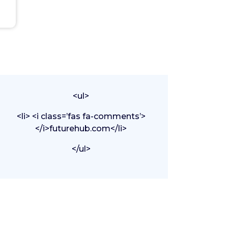
<ul>
<li> <i class=’fas fa-comments’>
</i>futurehub.com</li>
</ul>