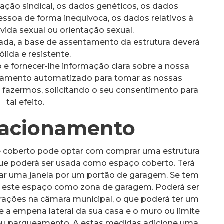
filiação sindical, os dados genéticos, os dados
essoa de forma inequívoca, os dados relativos à
 vida sexual ou orientação sexual.
da, a base de assentamento da estrutura deverá
ólida e resistente.
 e fornecer-lhe informação clara sobre a nossa
tamento automatizado para tomar as nossas
o fazermos, solicitando o seu consentimento para
tal efeito.
tacionamento
 coberto pode optar com comprar uma estrutura
 que poderá ser usada como espaço coberto. Terá
car uma janela por um portão de garagem. Se tem
zar este espaço como zona de garagem. Poderá ser
erações na câmara municipal, o que poderá ter um
 a empena lateral da sua casa e o muro ou limite
 seu parqueamento. A estas medidas adicione uma