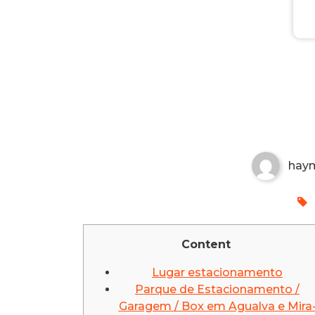
PEUGEOT PORTUGAL
Non-custodial crypto wallet for managin
Securely swap, store, and transact with p
hay
Content
Lugar estacionamento
Parque de Estacionamento /
Garagem / Box em Agualva e Mira