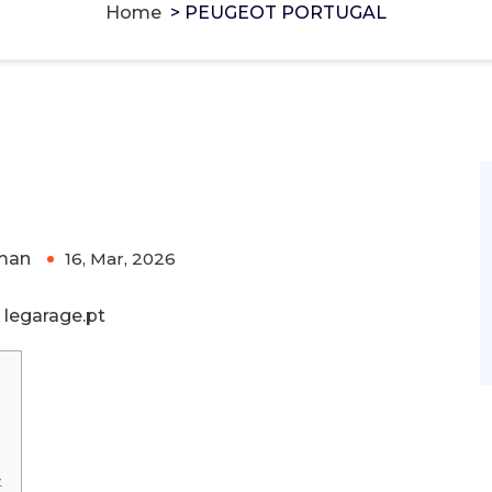
Home
>
PEUGEOT PORTUGAL
g Monero and Bitcoin -
cake-wallet-web.at
-
rivacy-focused tools.
man
16, Mar, 2026
0
legarage.pt
-