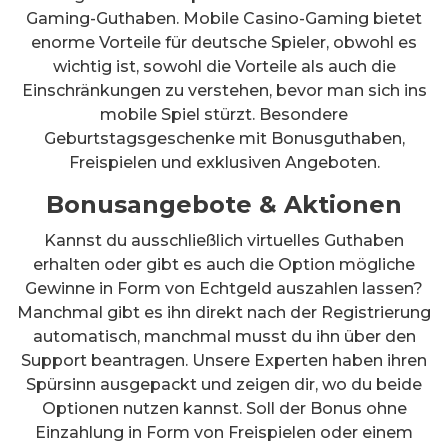
Gaming-Guthaben. Mobile Casino-Gaming bietet
enorme Vorteile für deutsche Spieler, obwohl es
wichtig ist, sowohl die Vorteile als auch die
Einschränkungen zu verstehen, bevor man sich ins
mobile Spiel stürzt. Besondere
Geburtstagsgeschenke mit Bonusguthaben,
Freispielen und exklusiven Angeboten.
Bonusangebote & Aktionen
Kannst du ausschließlich virtuelles Guthaben
erhalten oder gibt es auch die Option mögliche
Gewinne in Form von Echtgeld auszahlen lassen?
Manchmal gibt es ihn direkt nach der Registrierung
automatisch, manchmal musst du ihn über den
Support beantragen. Unsere Experten haben ihren
Spürsinn ausgepackt und zeigen dir, wo du beide
Optionen nutzen kannst. Soll der Bonus ohne
Einzahlung in Form von Freispielen oder einem