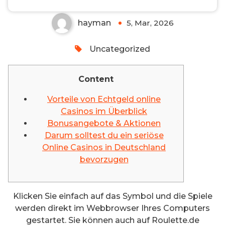
store, and transact with privacy-focused tools.
hayman
5, Mar, 2026
0
Uncategorized
Content
Vorteile von Echtgeld online
Casinos im Überblick
Bonusangebote & Aktionen
Darum solltest du ein seriöse
Online Casinos in Deutschland
bevorzugen
Klicken Sie einfach auf das Symbol und die Spiele
werden direkt im Webbrowser Ihres Computers
gestartet. Sie können auch auf Roulette.de