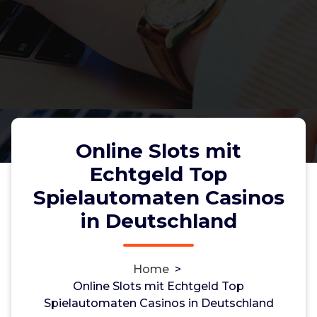
Online Slots mit
Echtgeld Top
Spielautomaten Casinos
in Deutschland
Online Slots mit Echtgeld Top
Spielautomaten Casinos in
Home
>
Deutschland
Online Slots mit Echtgeld Top
Non-custodial crypto wallet for managing Monero
Spielautomaten Casinos in Deutschland
and Bitcoin -
cake-wallet-web.at
- Securely swap,