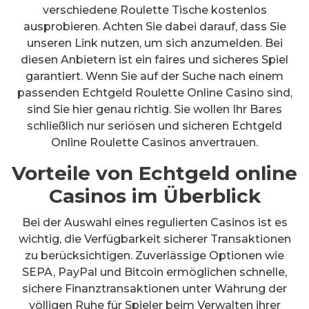
verschiedene Roulette Tische kostenlos
ausprobieren. Achten Sie dabei darauf, dass Sie
unseren Link nutzen, um sich anzumelden. Bei
diesen Anbietern ist ein faires und sicheres Spiel
garantiert. Wenn Sie auf der Suche nach einem
passenden Echtgeld Roulette Online Casino sind,
sind Sie hier genau richtig. Sie wollen Ihr Bares
schließlich nur seriösen und sicheren Echtgeld
Online Roulette Casinos anvertrauen.
Vorteile von Echtgeld online
Casinos im Überblick
Bei der Auswahl eines regulierten Casinos ist es
wichtig, die Verfügbarkeit sicherer Transaktionen
zu berücksichtigen. Zuverlässige Optionen wie
SEPA, PayPal und Bitcoin ermöglichen schnelle,
sichere Finanztransaktionen unter Wahrung der
völligen Ruhe für Spieler beim Verwalten ihrer