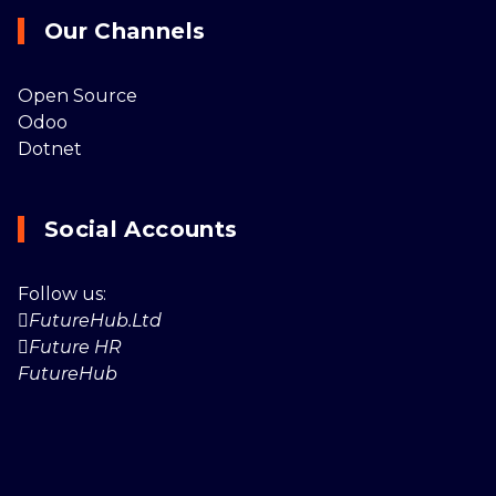
Our Channels
Open Source
Odoo
Dotnet
Social Accounts
Follow us:
FutureHub.Ltd
Future HR
FutureHub