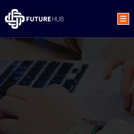
Skip
to
content