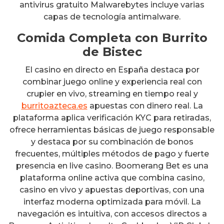
antivirus gratuito Malwarebytes incluye varias
capas de tecnología antimalware.
Comida Completa con Burrito
de Bistec
El casino en directo en España destaca por
combinar juego online y experiencia real con
crupier en vivo, streaming en tiempo real y
burritoazteca.es
apuestas con dinero real. La
plataforma aplica verificación KYC para retiradas,
ofrece herramientas básicas de juego responsable
y destaca por su combinación de bonos
frecuentes, múltiples métodos de pago y fuerte
presencia en live casino. Boomerang Bet es una
plataforma online activa que combina casino,
casino en vivo y apuestas deportivas, con una
interfaz moderna optimizada para móvil. La
navegación es intuitiva, con accesos directos a