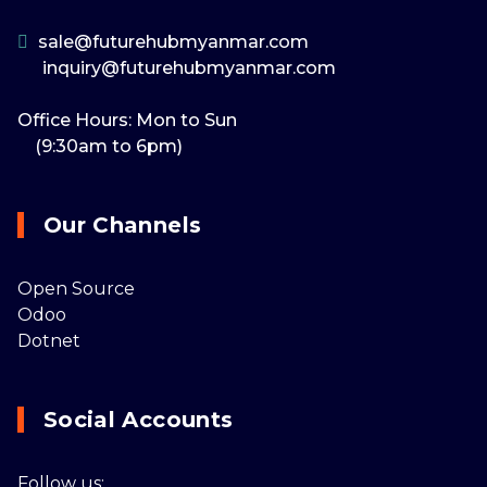
sale@futurehubmyanmar.com
inquiry@futurehubmyanmar.com
Office Hours: Mon to Sun
(9:30am to 6pm)
Our Channels
Open Source
Odoo
Dotnet
Social Accounts
Follow us: