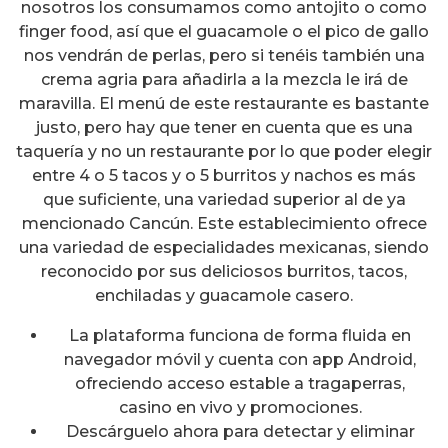
nosotros los consumamos como antojito o como
finger food, así que el guacamole o el pico de gallo
nos vendrán de perlas, pero si tenéis también una
crema agria para añadirla a la mezcla le irá de
maravilla. El menú de este restaurante es bastante
justo, pero hay que tener en cuenta que es una
taquería y no un restaurante por lo que poder elegir
entre 4 o 5 tacos y o 5 burritos y nachos es más
que suficiente, una variedad superior al de ya
mencionado Cancún. Este establecimiento ofrece
una variedad de especialidades mexicanas, siendo
reconocido por sus deliciosos burritos, tacos,
enchiladas y guacamole casero.
La plataforma funciona de forma fluida en
navegador móvil y cuenta con app Android,
ofreciendo acceso estable a tragaperras,
casino en vivo y promociones.
Descárguelo ahora para detectar y eliminar