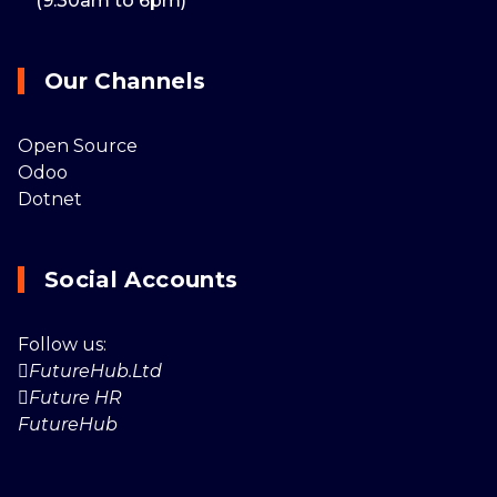
(9:30am to 6pm)
Our Channels
Open Source
Odoo
Dotnet
Social Accounts
Follow us:
FutureHub.Ltd
Future HR
FutureHub