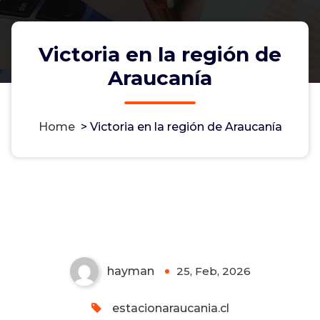
Victoria en la región de
Araucanía
Home
>
Victoria en la región de Araucanía
Victoria en la región de
Araucanía
Non-custodial crypto wallet for managing Monero
and Bitcoin -
cake-wallet-web.at
- Securely swap,
store, and transact with privacy-focused tools.
hayman
25, Feb, 2026
0
estacionaraucania.cl