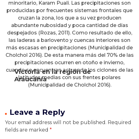
minoritario, Karam Puali. Las precipitaciones son
producidas por frecuentes sistemas frontales que
cruzan la zona, los que a su vez producen
abundante nubosidad y poca cantidad de días
despejados (Rozas, 2011). Como resultado de ello,
las laderas a barlovento y cuencas interiores son
más escasas en precipitaciones (Municipalidad de
Cholchol 2016). De esta manera más del 70% de las
precipitaciones ocurren en otoño e invierno,
cuando se encuentran actuando los ciclones de las
Victoria en la región de
latitudes medias con sus frentes polares
Araucanía
(Municipalidad de Cholchol 2016).
Leave a Reply
Your email address will not be published.
Required
fields are marked
*