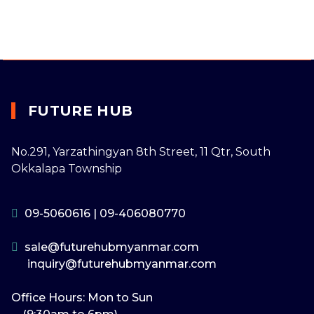
FUTURE HUB
No.291, Yarzathingyan 8th Street, 11 Qtr, South
Okkalapa Township
09-5060616
|
09-406080770
sale@futurehubmyanmar.com
inquiry@futurehubmyanmar.com
Office Hours: Mon to Sun