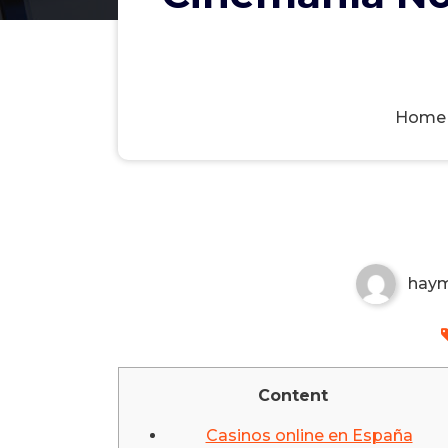
Home
Cinemanía Noticias, cine, pel
Non-custodial crypto wallet for managin
Securely swap, store, and transact with p
hay
Content
Casinos online en España