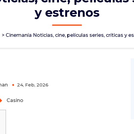
y estrenos
>
Cinemanía Noticias, cine, películas series, críticas y e
ículas series, críticas y estrenos
g Monero and Bitcoin -
cake-wallet-web.at
-
rivacy-focused tools.
man
24, Feb, 2026
0
Casino