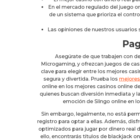
En el mercado regulado del juego o
de un sistema que prioriza el contro
Las opiniones de nuestros usuarios
Pag
Asegúrate de que trabajen con d
Microgaming, y ofrezcan juegos de casi
clave para elegir entre los mejores cas
segura y divertida. Prueba los
mejores
online en los mejores casinos online de
quienes buscan diversión inmediata y la 
emoción de Slingo online en l
Sin embargo, legalmente, no está permi
registro para optar a ellas. Además, disf
optimizados para jugar por dinero real 
ello, encontrarás títulos de blackjack on