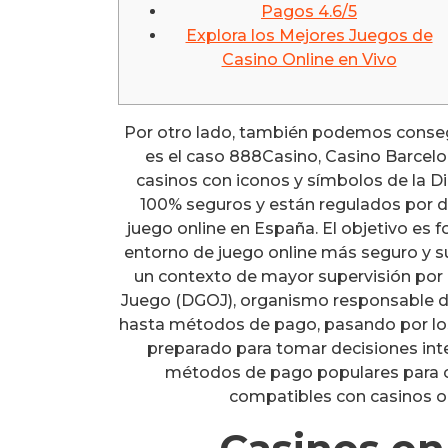
Pagos 4.6/5
Explora los Mejores Juegos de
Casino Online en Vivo
Por otro lado, también podemos consegu
es el caso 888Casino, Casino Barcelon
casinos con iconos y símbolos de la D
100% seguros y están regulados por d
juego online en España. El objetivo es f
entorno de juego online más seguro y s
un contexto de mayor supervisión por 
Juego (DGOJ), organismo responsable de
hasta métodos de pago, pasando por lo
preparado para tomar decisiones intel
métodos de pago populares para c
compatibles con casinos onl