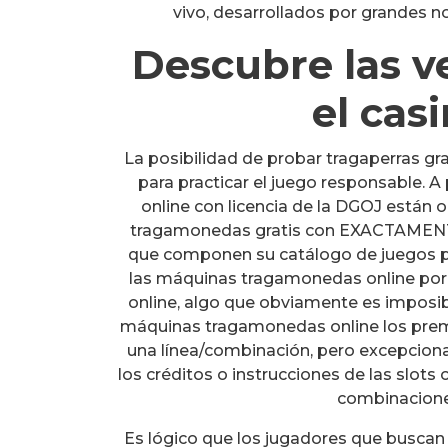
vivo, desarrollados por grandes 
Descubre las v
el cas
La posibilidad de probar tragaperras grat
para practicar el juego responsable. A
online con licencia de la DGOJ están
tragamonedas gratis con EXACTAMENTE 
que componen su catálogo de juegos por
las máquinas tragamonedas online por 
online, algo que obviamente es imposib
máquinas tragamonedas online los premi
una línea/combinación, pero excepciona
los créditos o instrucciones de las slots
combinacione
Es lógico que los jugadores que buscan