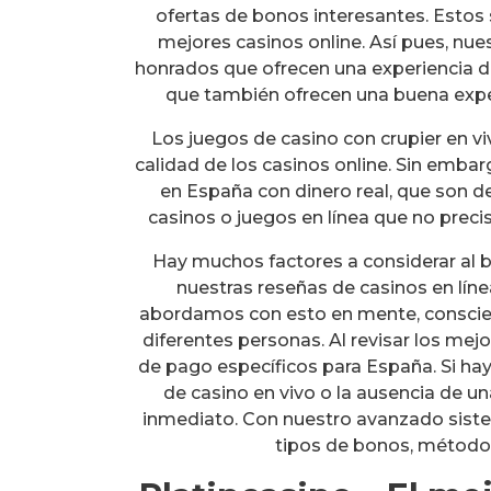
ofertas de bonos interesantes. Estos s
mejores casinos online. Así pues, nu
honrados que ofrecen una experiencia de
que también ofrecen una buena exper
Los juegos de casino con crupier en vi
calidad de los casinos online. Sin emba
en España con dinero real, que son de
casinos o juegos en línea que no precis
Hay muchos factores a considerar al b
nuestras reseñas de casinos en lín
abordamos con esto en mente, conscien
diferentes personas. Al revisar los me
de pago específicos para España. Si ha
de casino en vivo o la ausencia de u
inmediato. Con nuestro avanzado sistem
tipos de bonos, métodos