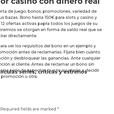
jor casino con dinero real
ferta de juego, bonos, promociones, variedad de
 bazas. Bono hasta 150€ para slots y casino y
12 ofertas activas papra todos los juegos de su
s premios se otorgan en forma de saldo real que se
irar directamente.
ara ver los requisitos del bono en un ejemplo y
omoción antes de reclamarlas. Fíjate bien cuánto
ción y desbloquear las ganancias. Ante cualquier
nción al cliente. Antes de reclamar un bono sin
 una serie de aspectos que te ayudarán a decidir
ículas series, críticas y estrenos
 promoción u otra.
Required fields are marked
*