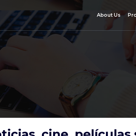
About Us
Pr
cias, cine, películas s