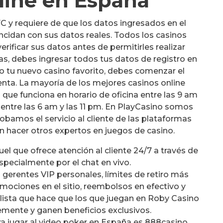
line en España
 y requiere de que los datos ingresados en el
ncidan con sus datos reales. Todos los casinos
verificar sus datos antes de permitirles realizar
as, debes ingresar todos tus datos de registro en
do tu nuevo casino favorito, debes comenzar el
nta. La mayoría de los mejores casinos online
 que funciona en horario de oficina entre las 9 am
 entre las 6 am y las 11 pm. En PlayCasino somos
obamos el servicio al cliente de las plataformas
 hacer otros expertos en juegos de casino.
el que ofrece atención al cliente 24/7 a través de
specialmente por el chat en vivo.
 gerentes VIP personales, límites de retiro más
omociones en el sitio, reembolsos en efectivo y
n lista que hace que los que juegan en Roby Casino
ente y ganen beneficios exclusivos.
ra jugar al video poker en España es 888casino.