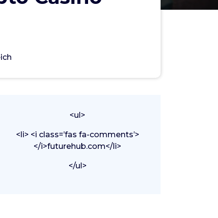
ich
<ul>
<li> <i class=’fas fa-comments’>
</i>futurehub.com</li>
</ul>