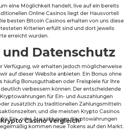
 um eine Möglichkeit handelt, live auf ein bereits
ditionellen Online Casinos liegt der Hausvorteil
ie besten Bitcoin Casinos erhalten von uns diese
steten Kriterien erfüllt sind und dort jeweils
te erreicht wurden.
z und Datenschutz
r Verfügung, wir erhalten jedoch möglicherweise
wir auf dieser Website anbieten. Ein Bonus ohne
es häufig Bonusguthaben oder Freispiele für Ihre
is deutlich verbessern können. Der entscheidende
e Kryptowährungen für Ein- und Auszahlungen
der zusätzlich zu traditionellen Zahlungsmitteln.
aktionszeiten, und die meisten Krypto Casinos
 für Ein- oder Auszahlungen. Kryptowährungen
Krypto Casino Vergleich
 regelmäßig kommen neue Tokens auf den Markt.