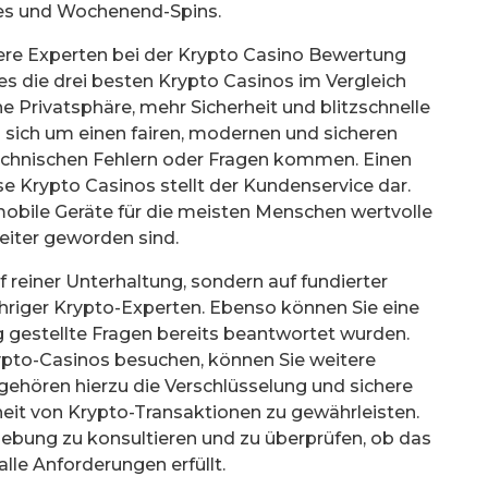
les und Wochenend-Spins.
ere Experten bei der Krypto Casino Bewertung
es die drei besten Krypto Casinos im Vergleich
he Privatsphäre, mehr Sicherheit und blitzschnelle
sich um einen fairen, modernen und sicheren
technischen Fehlern oder Fragen kommen. Einen
se Krypto Casinos stellt der Kundenservice dar.
er mobile Geräte für die meisten Menschen wertvolle
eiter geworden sind.
 reiner Unterhaltung, sondern auf fundierter
hriger Krypto-Experten. Ebenso können Sie eine
ig gestellte Fragen bereits beantwortet wurden.
ypto-Casinos besuchen, können Sie weitere
gehören hierzu die Verschlüsselung und sichere
heit von Krypto-Transaktionen zu gewährleisten.
zgebung zu konsultieren und zu überprüfen, ob das
alle Anforderungen erfüllt.