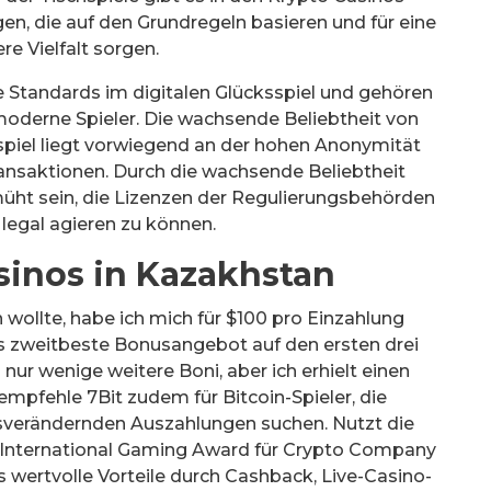
n, die auf den Grundregeln basieren und für eine
re Vielfalt sorgen.
 Standards im digitalen Glücksspiel und gehören
 moderne Spieler. Die wachsende Beliebtheit von
piel liegt vorwiegend an der hohen Anonymität
ansaktionen. Durch die wachsende Beliebtheit
üht sein, die Lizenzen der Regulierungsbehörden
 legal agieren zu können.
sinos in Kazakhstan
 wollte, habe ich mich für $100 pro Einzahlung
s zweitbeste Bonusangebot auf den ersten drei
nur wenige weitere Boni, aber ich erhielt einen
mpfehle 7Bit zudem für Bitcoin-Spieler, die
nsverändernden Auszahlungen suchen. Nutzt die
International Gaming Award für Crypto Company
s wertvolle Vorteile durch Cashback, Live-Casino-