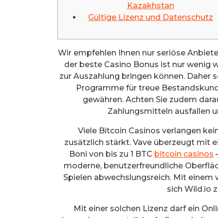
Kazakhstan
Gültige Lizenz und Datenschutz
Wir empfehlen Ihnen nur seriöse Anbiete
der beste Casino Bonus ist nur wenig wer
zur Auszahlung bringen können. Daher so
Programme für treue Bestandskunde
gewähren. Achten Sie zudem darau
Zahlungsmitteln ausfallen u
Viele Bitcoin Casinos verlangen kei
zusätzlich stärkt. Vave überzeugt mi
Boni von bis zu 1 BTC
bitcoin casinos
–
moderne, benutzerfreundliche Oberfl
Spielen abwechslungsreich. Mit einem 
sich Wild.io
Mit einer solchen Lizenz darf ein On