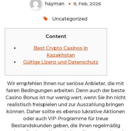
hayman
9, Feb, 2026
0
Uncategorized
Content
Best Crypto Casinos in
Kazakhstan
Gültige Lizenz und Datenschutz
Wir empfehlen Ihnen nur seriöse Anbieter, die mit
fairen Bedingungen arbeiten. Denn auch der beste
Casino Bonus ist nur wenig wert, wenn Sie ihn nicht
realistisch freispielen und zur Auszahlung bringen
können. Daher sollte es ebenso lukrative Aktionen
oder auch VIP-Programme für treue
Bestandskunden geben, die Ihnen regelmäßig