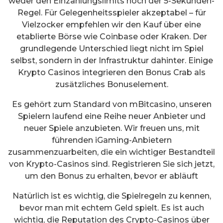
weder den Einzahlungslimits noch der 5-Sekunden-
Regel. Für Gelegenheitsspieler akzeptabel – für
Vielzocker empfehlen wir den Kauf über eine
etablierte Börse wie Coinbase oder Kraken. Der
grundlegende Unterschied liegt nicht im Spiel
selbst, sondern in der Infrastruktur dahinter. Einige
Krypto Casinos integrieren den Bonus Crab als
zusätzliches Bonuselement.
Es gehört zum Standard von mBitcasino, unseren
Spielern laufend eine Reihe neuer Anbieter und
neuer Spiele anzubieten. Wir freuen uns, mit
führenden iGaming-Anbietern
zusammenzuarbeiten, die ein wichtiger Bestandteil
von Krypto-Casinos sind. Registrieren Sie sich jetzt,
um den Bonus zu erhalten, bevor er abläuft
Natürlich ist es wichtig, die Spielregeln zu kennen,
bevor man mit echtem Geld spielt. Es ist auch
wichtig, die Reputation des Crypto-Casinos über