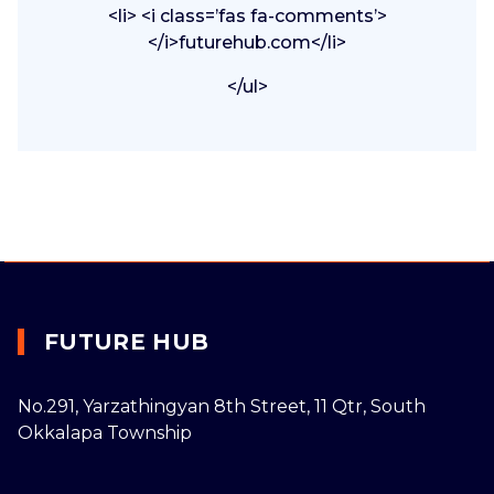
<li> <i class=’fas fa-comments’>
</i>futurehub.com</li>
</ul>
FUTURE HUB
No.291, Yarzathingyan 8th Street, 11 Qtr, South
Okkalapa Township