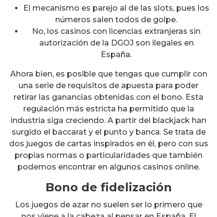
El mecanismo es parejo al de las slots, pues los
números salen todos de golpe.
No, los casinos con licencias extranjeras sin
autorización de la DGOJ son ilegales en
España.
Ahora bien, es posible que tengas que cumplir con
una serie de requisitos de apuesta para poder
retirar las ganancias obtenidas con el bono. Esta
regulación más estricta ha permitido que la
industria siga creciendo. A partir del blackjack han
surgido el baccarat y el punto y banca. Se trata de
dos juegos de cartas inspirados en él, pero con sus
propias normas o particularidades que también
podemos encontrar en algunos casinos online.
Bono de fidelización
Los juegos de azar no suelen ser lo primero que
nos viene a la cabeza al pensar en España. El