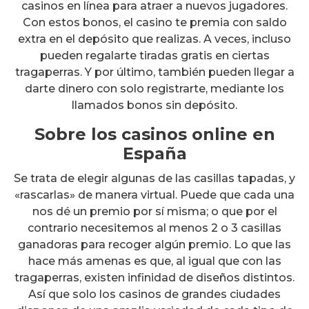
casinos en línea para atraer a nuevos jugadores.
Con estos bonos, el casino te premia con saldo
extra en el depósito que realizas. A veces, incluso
pueden regalarte tiradas gratis en ciertas
tragaperras. Y por último, también pueden llegar a
darte dinero con solo registrarte, mediante los
llamados bonos sin depósito.
Sobre los casinos online en
España
Se trata de elegir algunas de las casillas tapadas, y
«rascarlas» de manera virtual. Puede que cada una
nos dé un premio por sí misma; o que por el
contrario necesitemos al menos 2 o 3 casillas
ganadoras para recoger algún premio. Lo que las
hace más amenas es que, al igual que con las
tragaperras, existen infinidad de diseños distintos.
Así que solo los casinos de grandes ciudades