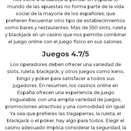
mundo de las apuestas no forma parte de la vida
social de la mayoría de los españoles, que
prefieren frecuentar otro tipo de establecimientos
como bares y restaurantes. Más de 550 slots, ruleta
y blackjack en un casino que nos permite combinar
el juego online con el juego físico en sus salones.
Juegos 4.7/5
Los operadores deben ofrecer una variedad de
slots, ruleta, blackjack, y otros juegos como keno,
bingo y póker para satisfacer a todos sus
jugadores. En resumen, los casinos online en
España ofrecen una experiencia de juego
inigualable, con una amplia variedad de juegos,
promociones atractivas y una comodidad sin igual.
Ya sea que prefieras las tragaperras, la ruleta, el
blackjack o el póker, hay algo para todos. Elegir el
casino adecuado implica considerar la seguridad, la