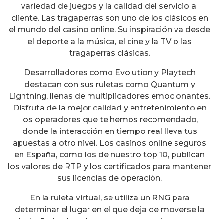
variedad de juegos y la calidad del servicio al
cliente. Las tragaperras son uno de los clásicos en
el mundo del casino online. Su inspiración va desde
el deporte a la música, el cine y la TV o las
tragaperras clásicas.
Desarrolladores como Evolution y Playtech
destacan con sus ruletas como Quantum y
Lightning, llenas de multiplicadores emocionantes.
Disfruta de la mejor calidad y entretenimiento en
los operadores que te hemos recomendado,
donde la interacción en tiempo real lleva tus
apuestas a otro nivel. Los casinos online seguros
en España, como los de nuestro top 10, publican
los valores de RTP y los certificados para mantener
sus licencias de operación.
En la ruleta virtual, se utiliza un RNG para
determinar el lugar en el que deja de moverse la