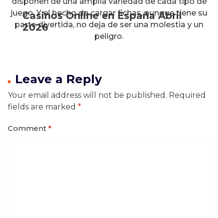
disponen de una amplia variedad de cada tipo de
juego. Y el hecho de cargar fichas, aunque tiene su
Casinos Online en España Abril
parte divertida, no deja de ser una molestia y un
2026
peligro.
Leave a Reply
Your email address will not be published.
Required
fields are marked
*
Comment
*