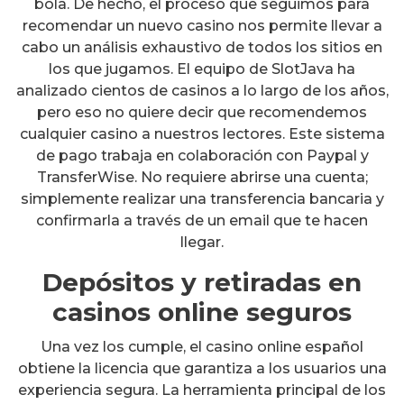
bola. De hecho, el proceso que seguimos para
recomendar un nuevo casino nos permite llevar a
cabo un análisis exhaustivo de todos los sitios en
los que jugamos. El equipo de SlotJava ha
analizado cientos de casinos a lo largo de los años,
pero eso no quiere decir que recomendemos
cualquier casino a nuestros lectores. Este sistema
de pago trabaja en colaboración con Paypal y
TransferWise. No requiere abrirse una cuenta;
simplemente realizar una transferencia bancaria y
confirmarla a través de un email que te hacen
llegar.
Depósitos y retiradas en
casinos online seguros
Una vez los cumple, el casino online español
obtiene la licencia que garantiza a los usuarios una
experiencia segura. La herramienta principal de los