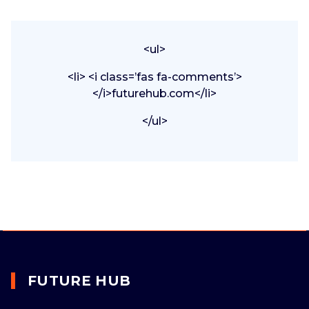
<ul>
<li> <i class=’fas fa-comments’>
</i>futurehub.com</li>
</ul>
FUTURE HUB