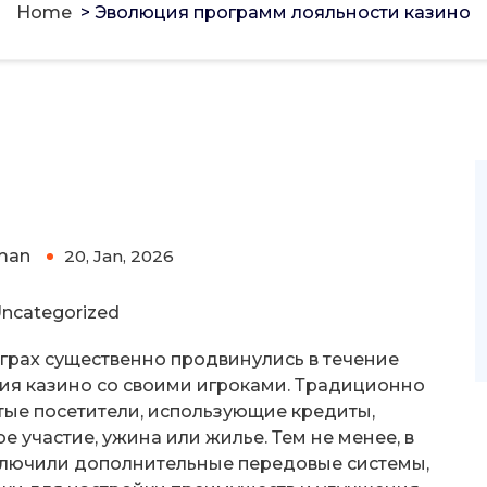
Home
>
Эволюция программ лояльности казино
ности казино
g Monero and Bitcoin -
cake-wallet-web.at
-
rivacy-focused tools.
man
20, Jan, 2026
0
ncategorized
грах существенно продвинулись в течение
ия казино со своими игроками. Традиционно
тые посетители, использующие кредиты,
 участие, ужина или жилье. Тем не менее, в
ключили дополнительные передовые системы,