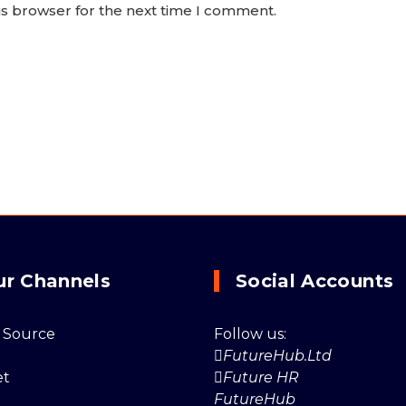
is browser for the next time I comment.
ur Channels
Social Accounts
 Source
Follow us:
FutureHub.Ltd
et
Future HR
FutureHub