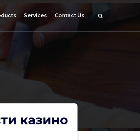
oducts
Services
Contact Us
ти казино