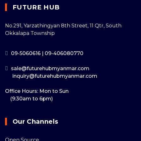
FUTURE HUB
No.291, Yarzathingyan 8th Street, 11 Qtr, South
Okkalapa Township
09-5060616
|
09-406080770
sale@futurehubmyanmar.com
inquiry@futurehubmyanmar.com
Office Hours: Mon to Sun
(9:30am to 6pm)
Our Channels
Open Source