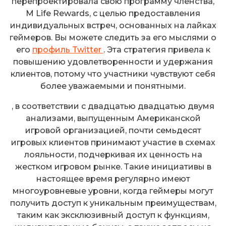
перепроектировала свою программу членства,
M Life Rewards, с целью предоставления
индивидуальных встреч, основанных на лайках
геймеров. Вы можете следить за его мыслями о
его
профиль Twitter
. Эта стратегия привела к
повышению удовлетворенности и удержания
клиентов, потому что участники чувствуют себя
более уважаемыми и понятными.
, в соответствии с двадцатью двадцатью двумя
анализами, выпущенным Американской
игровой организацией, почти семьдесят
игровых клиентов принимают участие в схемах
лояльности, подчеркивая их ценность на
жестком игровом рынке. Такие инициативы в
настоящее время регулярно имеют
многоуровневые уровни, когда геймеры могут
получить доступ к уникальным преимуществам,
таким как эксклюзивный доступ к функциям,