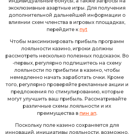
индивидуальные бонусы, а также запросы на
эксклюзивные азартные игры. Для получения
дополнительной дальнейшей информации о
влиянии схем членства в игровых площадках,
перейдите к
nyt
Чтобы максимизировать прибыль программ
лояльности казино, игроки должны
рассмотреть несколько полезных подсказок. Во
-первых, регулярно подпишитесь на схему
лояльности по прибытии в казино, чтобы
немедленно начать заработать очки. Кроме
того, регулярно проверяйте рекламные акции и
предложения по стимулированию, которые
могут улучшить ваш прибыль. Рассматривайте
различные схемы лояльности и их
преимущества в
пин ап
.
Поскольку поле казино сохраняется для
инноваций, инициативы лояльности, возможно,