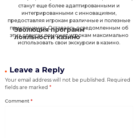
станут еще более адаптированными и
интегрированными с инновациями,
предоставляя игрокам различные и полезные
приключения. Оставаясь осведомленным об
Эволюция программ
этих сдвигах поможет игрокам максимально
лояльности казино
использовать свои экскурсии в казино.
Leave a Reply
Your email address will not be published.
Required
fields are marked
*
Comment
*