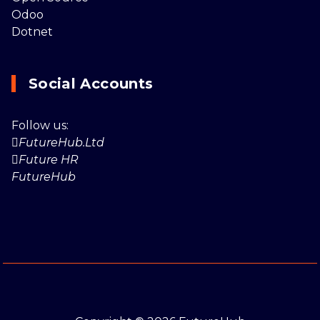
Odoo
Dotnet
Social Accounts
Follow us:
FutureHub.Ltd
Future HR
FutureHub