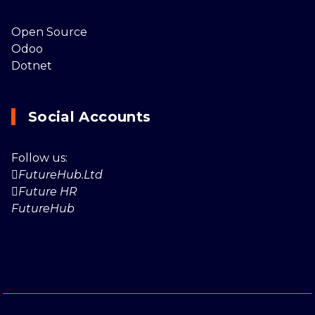
Open Source
Odoo
Dotnet
Social Accounts
Follow us:
FutureHub.Ltd
Future HR
FutureHub