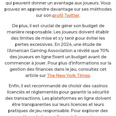
qui peuvent donner un avantage aux joueurs. Vous
pouvez en apprendre davantage sur ses méthodes
sur son
profil Twitter
.
De plus, il est crucial de gérer son budget de
manière responsable. Les joueurs doivent établir
des limites de mise et s’y tenir pour éviter les
pertes excessives. En 2024, une étude de
l’American Gaming Association a révélé que 70%
des joueurs en ligne fixent un budget avant de
commencer à jouer. Pour plus d’informations sur la
gestion des finances dans le jeu, consultez cet
article sur
The New York Times
.
Enfin, il est recommandé de choisir des casinos
licenciés et réglementés pour garantir la sécurité
des transactions. Les plateformes en ligne doivent
être transparentes sur leurs licences et leurs
pratiques de jeu responsable. Pour explorer des