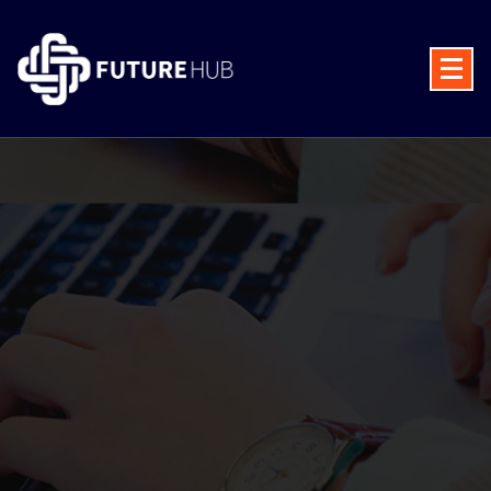
Skip
to
content