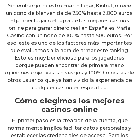
Sin embargo, nuestro cuarto lugar, Kinbet, ofrece
un bono de bienvenida de 250% hasta 3.000 euros.
El primer lugar del top 5 de los mejores casinos
online para ganar dinero real en España es Mafia
Casino con un bono de 100% hasta 500 euros. Por
eso, este es uno de los factores más importantes
que evaluamos a la hora de armar este ranking.
Esto es muy beneficioso para los jugadores
porque pueden encontrar de primera mano
opiniones objetivas, sin sesgos y 100% honestas de
otros usuarios que ya han vivido la experiencia de
cualquier casino en específico.
Cómo elegimos los mejores
casinos online
El primer paso es la creación de la cuenta, que
normalmente implica facilitar datos personales y
establecer las credenciales de acceso. Para los