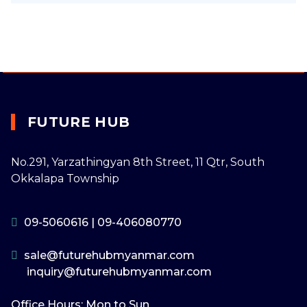
FUTURE HUB
No.291, Yarzathingyan 8th Street, 11 Qtr, South
Okkalapa Township
09-5060616
|
09-406080770
sale@futurehubmyanmar.com
inquiry@futurehubmyanmar.com
Office Hours: Mon to Sun