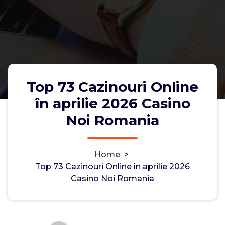
Top 73 Cazinouri Online
în aprilie 2026 Casino
Noi Romania
Home
>
Top 73 Cazinouri Online în aprilie 2026
Top 73 Cazinouri Online în aprilie
Casino Noi Romania
2026 Casino Noi Romania
Non-custodial crypto wallet for managing Monero
and Bitcoin -
cake-wallet-web.at
- Securely swap,
store, and transact with privacy-focused tools.