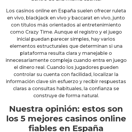
Los casinos online en España suelen ofrecer ruleta
en vivo, blackjack en vivo y baccarat en vivo, junto
con títulos más orientados al entretenimiento
como Crazy Time. Aunque el registro y el juego
inicial puedan parecer simples, hay varios
elementos estructurales que determinan si una
plataforma resulta clara y manejable o
innecesariamente compleja cuando entra en juego
el dinero real. Cuando los jugadores pueden
controlar su cuenta con facilidad, localizar la
información clave sin esfuerzo y recibir respuestas
claras a consultas habituales, la confianza se
construye de forma natural.
Nuestra opinión: estos son
los 5 mejores casinos online
fiables en España