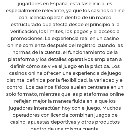
jugadores en España, esta fase inicial es
especialmente relevante, ya que los casinos online
con licencia operan dentro de un marco
estructurado que afecta desde el principio a la
verificación, los límites, los pagos y el acceso a
promociones. La experiencia real en un casino
online comienza después del registro, cuando las
normas de la cuenta, el funcionamiento de la
plataforma y los detalles operativos empiezan a
definir cómo se vive el juego en la práctica. Los
casinos online ofrecen una experiencia de juego
distinta, definida por la flexibilidad, la variedad y el
control. Los casinos físicos suelen centrarse en un
solo formato, mientras que las plataformas online
reflejan mejor la manera fluida en la que los
jugadores interactúan hoy con el juego. Muchos
operadores con licencia combinan juegos de
casino, apuestas deportivas y otros productos
dentro de una misma cuenta.