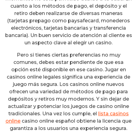
cuanto a los métodos de pago, el depósito y el
retiro deben realizarse de diversas maneras
(tarjetas prepago como paysafecard, monederos
electrónicos, tarjetas bancarias y transferencia
bancaria). Un buen servicio de atención al cliente es
un aspecto clave al elegir un casino.
Pero si tienes ciertas preferencias no muy
comunes, debes estar pendiente de que esa
opción esté disponible en ese casino. Jugar en
casinos online legales significa una experiencia de
juego más segura. Los casinos online nuevos
ofrecen una variedad de métodos de pago para
depósitos y retiros muy modernos. Y sin dejar de
actualizar y potenciar los juegos de casino online
tradicionales. Una vez los cumple, el
lista casinos
online
casino online español obtiene la licencia que
garantiza a los usuarios una experiencia segura.