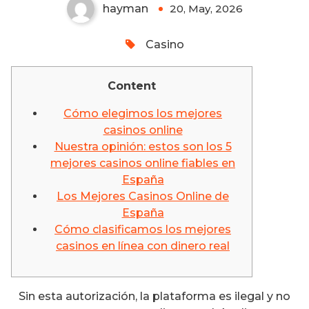
hayman
20, May, 2026
0
Casino
Content
Cómo elegimos los mejores
casinos online
Nuestra opinión: estos son los 5
mejores casinos online fiables en
España
Los Mejores Casinos Online de
España
Cómo clasificamos los mejores
casinos en línea con dinero real
Sin esta autorización, la plataforma es ilegal y no