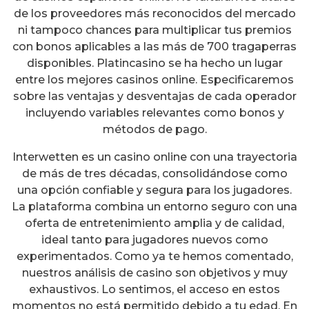
de los proveedores más reconocidos del mercado
ni tampoco chances para multiplicar tus premios
con bonos aplicables a las más de 700 tragaperras
disponibles. Platincasino se ha hecho un lugar
entre los mejores casinos online. Especificaremos
sobre las ventajas y desventajas de cada operador
incluyendo variables relevantes como bonos y
métodos de pago.
Interwetten es un casino online con una trayectoria
de más de tres décadas, consolidándose como
una opción confiable y segura para los jugadores.
La plataforma combina un entorno seguro con una
oferta de entretenimiento amplia y de calidad,
ideal tanto para jugadores nuevos como
experimentados. Como ya te hemos comentado,
nuestros análisis de casino son objetivos y muy
exhaustivos. Lo sentimos, el acceso en estos
momentos no está permitido debido a tu edad. En