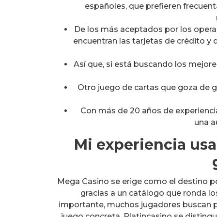
españoles, que prefieren frecuen
De los más aceptados por los opera
encuentran las tarjetas de crédito y 
Así que, si está buscando los mejore
Otro juego de cartas que goza de gr
Con más de 20 años de experiencia 
una a
Mi experiencia us
Mega Casino se erige como el destino po
gracias a un catálogo que ronda lo
importante, muchos jugadores buscan p
juego concreta. Platincasino se disting