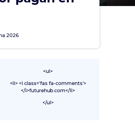
na 2026
<ul>
<li> <i class=’fas fa-comments’>
</i>futurehub.com</li>
</ul>