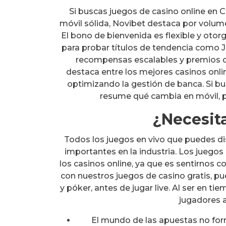
Si buscas juegos de casino online en Ch
móvil sólida, Novibet destaca por volu
El bono de bienvenida es flexible y oto
para probar títulos de tendencia como J
recompensas escalables y premios 
destaca entre los mejores casinos onli
optimizando la gestión de banca. Si bus
resume qué cambia en móvil, pa
¿Necesit
Todos los juegos en vivo que puedes di
importantes en la industria. Los juegos 
los casinos online, ya que es sentirnos c
con nuestros juegos de casino gratis, pue
y póker, antes de jugar live. Al ser en ti
jugadores a
El mundo de las apuestas no form