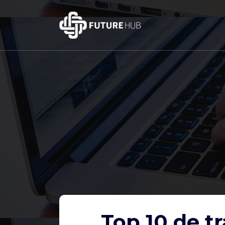
Skip
to
content
Top 10 de 