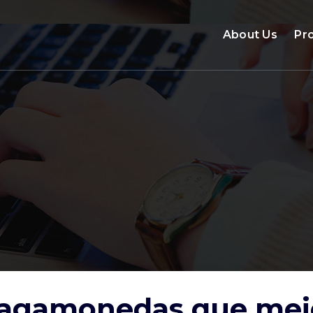
About Us
Pr
tragamonedas que mej