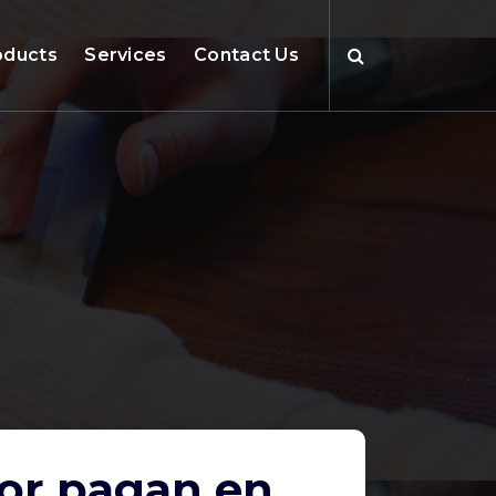
oducts
Services
Contact Us
or pagan en