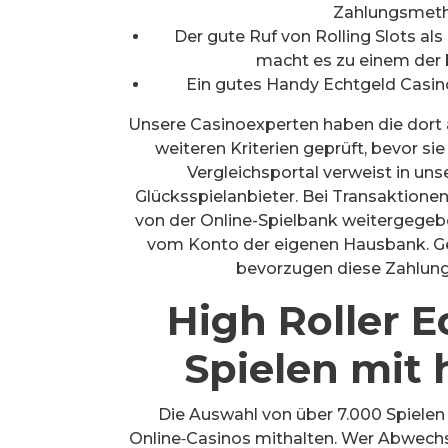
Zahlungsmetho
Der gute Ruf von Rolling Slots al
macht es zu einem der 
Ein gutes Handy Echtgeld Casino
Unsere Casinoexperten haben die dort 
weiteren Kriterien geprüft, bevor s
Vergleichsportal verweist in unse
Glücksspielanbieter. Bei Transaktion
von der Online-Spielbank weitergegeben
vom Konto der eigenen Hausbank. Ge
bevorzugen diese Zahlungs
High Roller E
Spielen mit
Die Auswahl von über 7.000 Spielen 
Online‑Casinos mithalten. Wer Abwechslu