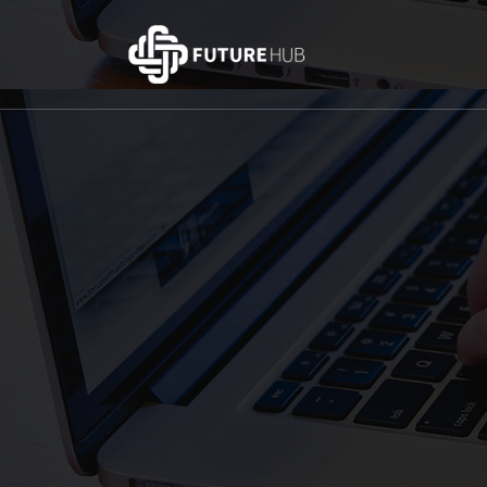
Skip
to
content