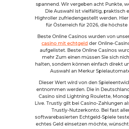
spannend. Wir vergeben acht Punkte, w
Die Auswahl ist vielfältig, praktisc
Highroller zufriedengestellt werden. Hie
für Österreich für 2026, die höchste
Beste Online Casinos wurden von unsere
casino mit echtgeld
der Online-Casin
aufgelistet. Beste Online Casinos wurd
mehr Zum einen müssen Sie sich nich
halten, sondern können einfach direkt u
Auswahl an Merkur Spielautomaten
Dieser Wert wird von den Spieleentwi
entnommen werden. Die in Deutschland 
Casino sind Lightning Roulette, Monop
Live. Trustly gilt bei Casino-Zahlungen a
Trustly-Nutzerkonto. Bei fast all
softwarebasierten Echtgeld-Spiele tes
echtes Geld einsetzen möchte, wünscht