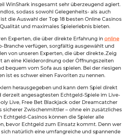
eil WinShark insgesamt sehr überzeugend agiert.
h endlos, sodass sowohl Gelegenheits- als auch
r ist die Auswahl der Top 18 besten Online Casinos
 Qualität und maximales Spielerlebnis bieten.
n Experten, die über direkte Erfahrung in
online
o-Branche verfügen, sorgfältig ausgewählt und
en von unseren Experten, die über direkte..Zeig
t an eine Kleiderordnung oder Öffnungszeiten
nd bequem vom Sofa aus spielen. Bei der riesigen
 ist es schwer einen Favoriten zu nennen.
cklern herausgegeben und kann dem Spiel direkt
derzeit angesagtesten Echtgeld-Spiele im Live-
oly Live, Free Bet Blackjack oder Dreamcatcher
ls sicherer Zwischenmittler – ohne ein zusätzliches
en Echtgeld-Casinos können die Spieler alle
ten, bevor Echtgeld zum Einsatz kommt. Denn wer
 sich natürlich eine umfangreiche und spannende