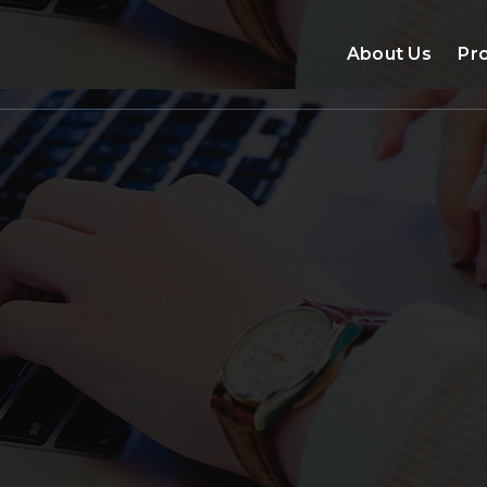
About Us
Pr