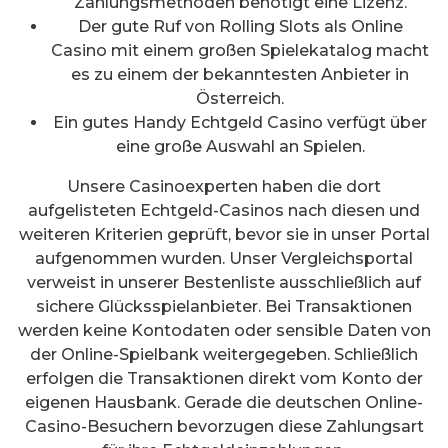
Zahlungsmethoden benötigt eine Lizenz.
Der gute Ruf von Rolling Slots als Online
Casino mit einem großen Spielekatalog macht
es zu einem der bekanntesten Anbieter in
Österreich.
Ein gutes Handy Echtgeld Casino verfügt über
eine große Auswahl an Spielen.
Unsere Casinoexperten haben die dort
aufgelisteten Echtgeld-Casinos nach diesen und
weiteren Kriterien geprüft, bevor sie in unser Portal
aufgenommen wurden. Unser Vergleichsportal
verweist in unserer Bestenliste ausschließlich auf
sichere Glücksspielanbieter. Bei Transaktionen
werden keine Kontodaten oder sensible Daten von
der Online-Spielbank weitergegeben. Schließlich
erfolgen die Transaktionen direkt vom Konto der
eigenen Hausbank. Gerade die deutschen Online-
Casino-Besuchern bevorzugen diese Zahlungsart