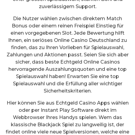
zuverlässigem Support.
Die Nutzer wählen zwischen direktem Match
Bonus oder einem reinen Freispiel Einstieg für
einen vorgegebenen Slot. Jede Bewertung hilft
Ihnen, ein seriöses Online Casino Deutschland zu
finden, das zu Ihren Vorlieben für Spielauswahl,
Zahlungen und Aktionen passt. Seien Sie sich aber
sicher, dass beste Echtgeld Online Casinos
hervorragende Auszahlungsquoten und eine top
Spielauswahl haben! Erwarten Sie eine top
Spielauswahl und die Erfüllung aller wichtiger
Sicherheitskriterien.
Hier können Sie aus Echtgeld Casino Apps wählen
oder per Instant Play Software direkt im
Webbrowser Ihres Handys spielen. Wem das
klassische Blackjack Spiel zu langweilig ist, der
findet online viele neue Spielversionen, welche eine