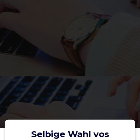
Selbige Wahl vos