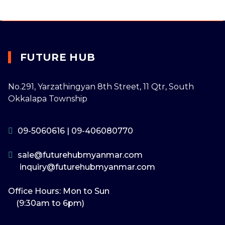
FUTURE HUB
No.291, Yarzathingyan 8th Street, 11 Qtr, South
Okkalapa Township
09-5060616
|
09-406080770
sale@futurehubmyanmar.com
inquiry@futurehubmyanmar.com
Office Hours: Mon to Sun
(9:30am to 6pm)