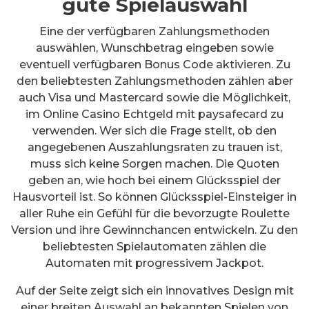
gute Spielauswahl
Eine der verfügbaren Zahlungsmethoden
auswählen, Wunschbetrag eingeben sowie
eventuell verfügbaren Bonus Code aktivieren. Zu
den beliebtesten Zahlungsmethoden zählen aber
auch Visa und Mastercard sowie die Möglichkeit,
im Online Casino Echtgeld mit paysafecard zu
verwenden. Wer sich die Frage stellt, ob den
angegebenen Auszahlungsraten zu trauen ist,
muss sich keine Sorgen machen. Die Quoten
geben an, wie hoch bei einem Glücksspiel der
Hausvorteil ist. So können Glücksspiel-Einsteiger in
aller Ruhe ein Gefühl für die bevorzugte Roulette
Version und ihre Gewinnchancen entwickeln. Zu den
beliebtesten Spielautomaten zählen die
Automaten mit progressivem Jackpot.
Auf der Seite zeigt sich ein innovatives Design mit
einer breiten Auswahl an bekannten Spielen von