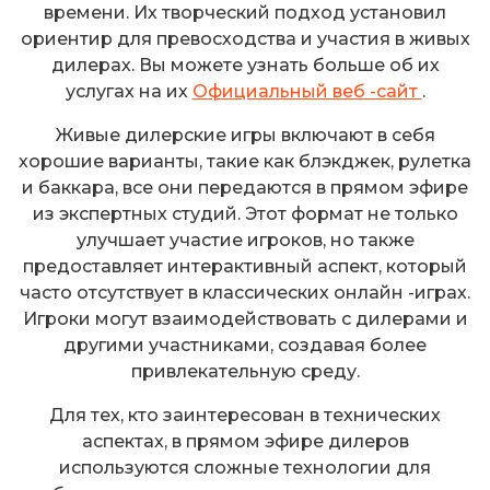
времени. Их творческий подход установил
ориентир для превосходства и участия в живых
дилерах. Вы можете узнать больше об их
услугах на их
Официальный веб -сайт
.
Живые дилерские игры включают в себя
хорошие варианты, такие как блэкджек, рулетка
и баккара, все они передаются в прямом эфире
из экспертных студий. Этот формат не только
улучшает участие игроков, но также
предоставляет интерактивный аспект, который
часто отсутствует в классических онлайн -играх.
Игроки могут взаимодействовать с дилерами и
другими участниками, создавая более
привлекательную среду.
Для тех, кто заинтересован в технических
аспектах, в прямом эфире дилеров
используются сложные технологии для