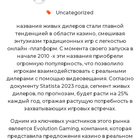
Uncategorized
названия живых дилеров стали главной
тенденцией в области казино, смешивая
энтузиазм традиционных игр с легкостью
онлайн -платформ. С момента своего запуска в
начале 2010 -х эти названия приобрели
огромную популярность, что позволило
игрокам взаимодействовать с реальными
дилерами с помощью видеовещания. Согласно
документу Statista 2023 года, сегмент живых
дилеров, по прогнозам, будет расти на 25%
каждый год, отражая растущую потребность в
захватывающих игровых встречах.
Одним из ключевых участников этого рынка
является Evolution Gaming, компания, которая
представила предложения казино в реальном