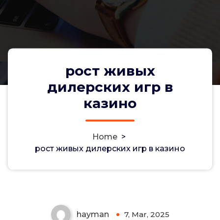
рост живых
дилерских игр в
казино
Home
>
рост живых дилерских игр в казино
рост живых дилерских игр в
казино
Non-custodial crypto wallet for managing Monero
and Bitcoin -
cake-wallet-web.at
- Securely swap,
store, and transact with privacy-focused tools.
hayman
7, Mar, 2025
0