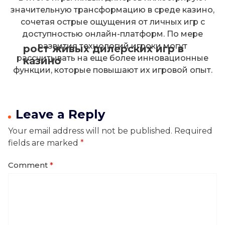
значительную трансформацию в среде казино,
сочетая острые ощущения от личных игр с
доступностью онлайн-платформ. По мере
развития технологий игроки могут
рост живых дилерских игр в
рассчитывать на еще более инновационные
казино
функции, которые повышают их игровой опыт.
Leave a Reply
Your email address will not be published.
Required
fields are marked
*
Comment
*