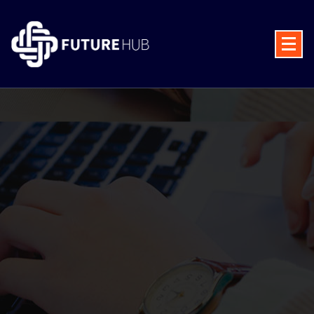
Skip
to
content