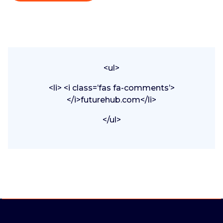
<ul>
<li> <i class=’fas fa-comments’>
</i>futurehub.com</li>
</ul>