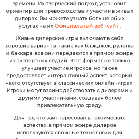
времени. Их творческий подход установил
ориентир для превосходства и участия в живых
дилерах. Вы можете узнать больше об их
услугах на их
Официальный веб -сайт
.
Живые дилерские игры включают в себя
хорошие варианты, такие как блэкджек, рулетка
и баккара, все они передаются в прямом эфире
из экспертных студий. Этот формат не только
улучшает участие игроков, но также
предоставляет интерактивный аспект, который
часто отсутствует в классических онлайн -играх.
Игроки могут взаимодействовать с дилерами и
другими участниками, создавая более
привлекательную среду.
Для тех, кто заинтересован в технических
аспектах, в прямом эфире дилеров
используются сложные технологии для