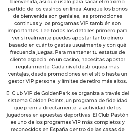
bienvenida, así que úsalo para sacar el máximo
partido de los casinos en línea. Aunque los bonos
de bienvenida son geniales, las promociones
continuas y los programas VIP también son
importantes. Lee todos los detalles primero para
ver si realmente puedes apostar tanto dinero
basado en cuánto gastas usualmente y con qué
frecuencia juegas. Para mantener tu estatus de
cliente especial en un casino, necesitas apostar
regularmente. Cada nivel desbloquea más
ventajas, desde promociones en el sitio hasta un
gestor VIP personal y límites de retiro más altos.
El Club VIP de GoldenPark se organiza a través del
sistema Golden Points, un programa de fidelidad
que premia directamente la actividad de los
jugadores en apuestas deportivas. El Club Pastón
es uno de los programas VIP más completos y
reconocidos en España dentro de las casas de