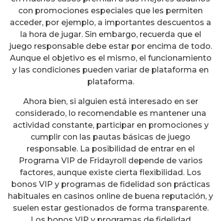
con promociones especiales que les permiten
acceder, por ejemplo, a importantes descuentos a
la hora de jugar. Sin embargo, recuerda que el
juego responsable debe estar por encima de todo.
Aunque el objetivo es el mismo, el funcionamiento
y las condiciones pueden variar de plataforma en
plataforma.
Ahora bien, si alguien está interesado en ser
considerado, lo recomendable es mantener una
actividad constante, participar en promociones y
cumplir con las pautas básicas de juego
responsable. La posibilidad de entrar en el
Programa VIP de Fridayroll depende de varios
factores, aunque existe cierta flexibilidad. Los
bonos VIP y programas de fidelidad son prácticas
habituales en casinos online de buena reputación, y
suelen estar gestionados de forma transparente.
Los bonos VIP y programas de fidelidad