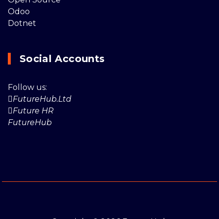
Odoo
Dotnet
Social Accounts
Follow us:
FutureHub.Ltd
Future HR
FutureHub