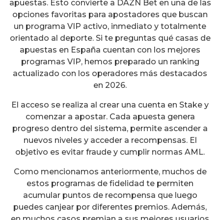
apuestas. Esto convierte a DAZN Bet en una de las
opciones favoritas para apostadores que buscan
un programa VIP activo, inmediato y totalmente
orientado al deporte. Si te preguntas qué casas de
apuestas en España cuentan con los mejores
programas VIP, hemos preparado un ranking
actualizado con los operadores más destacados
en 2026.
El acceso se realiza al crear una cuenta en Stake y
comenzar a apostar. Cada apuesta genera
progreso dentro del sistema, permite ascender a
nuevos niveles y acceder a recompensas. El
objetivo es evitar fraude y cumplir normas AML.
Como mencionamos anteriormente, muchos de
estos programas de fidelidad te permiten
acumular puntos de recompensa que luego
puedes canjear por diferentes premios. Además,
en muchos casos premian a sus mejores usuarios