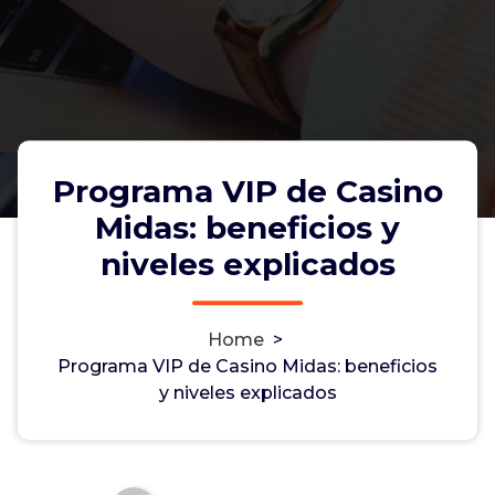
Programa VIP de Casino
Midas: beneficios y
niveles explicados
Home
>
Programa VIP de Casino Midas: beneficios
Programa VIP de Casino Midas:
y niveles explicados
beneficios y niveles explicados
Non-custodial crypto wallet for managing Monero
and Bitcoin -
cake-wallet-web.at
- Securely swap,
store, and transact with privacy-focused tools.