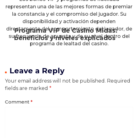
representan una de las mejores formas de premiar
la constancia y el compromiso del jugador. Su
disponibilidad y activación dependen
directamente del comportamiento del jugador, de
Programa VIP de Casino Midas:
su frecuencia de apuesta y de su nivel dentro del
beneficios y niveles explicados
programa de lealtad del casino.
Leave a Reply
Your email address will not be published.
Required
fields are marked
*
Comment
*