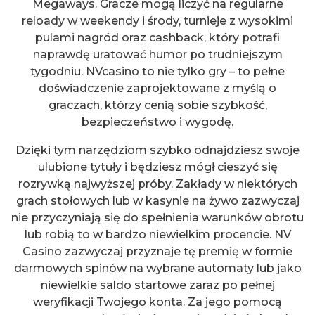
Megaways. Gracze mogą liczyć na regularne
reloady w weekendy i środy, turnieje z wysokimi
pulami nagród oraz cashback, który potrafi
naprawdę uratować humor po trudniejszym
tygodniu. NVcasino to nie tylko gry – to pełne
doświadczenie zaprojektowane z myślą o
graczach, którzy cenią sobie szybkość,
bezpieczeństwo i wygodę.
Dzięki tym narzędziom szybko odnajdziesz swoje
ulubione tytuły i będziesz mógł cieszyć się
rozrywką najwyższej próby. Zakłady w niektórych
grach stołowych lub w kasynie na żywo zazwyczaj
nie przyczyniają się do spełnienia warunków obrotu
lub robią to w bardzo niewielkim procencie. NV
Casino zazwyczaj przyznaje tę premię w formie
darmowych spinów na wybrane automaty lub jako
niewielkie saldo startowe zaraz po pełnej
weryfikacji Twojego konta. Za jego pomocą