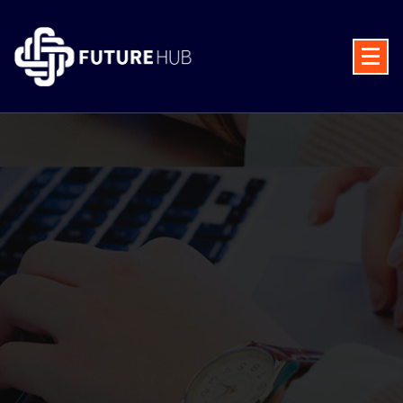
Skip
to
content