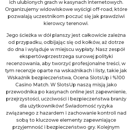
ich ulubionych grach w kasynach internetowych.
Organizujemy widowiskowe wyścigi off-road, które
pozwalają uczestnikom poczuć się jak prawdziwi
kierowcy terenowi.
Jego ścieżka w dół planszy jest całkowicie zależna
od przypadku, odbijając się od kołków, aż dotrze
do dna i wyląduje w miejscu wypłaty. Nasz zespół
ekspertówprzestrzega surowej polityki
recenzowania, aby tworzyć profesjonalne treści, w
tym recenzje oparte na wskaźnikach i listy, takie jak
Wskaźnik bezpieczeństwa, Ocena SlotsUp i %100
Casino Match. W SlotsUp naszą misją jako
przewodnika po kasynach online jest zapewnienie,
przejrzystości, uczciwości i bezpieczeństwa branży
dla użytkowników! Świadomość ryzyka
związanego z hazardem i zachowanie kontroli nad
sobą to kluczowe elementy zapewniające
przyjemność i bezpieczeństwo gry. Kolejnym