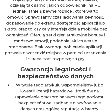
działają tak samo, jakich odpowiedniki na PC,
jednak istnieją pewne różnice , które warto
omówić. Sprawdzamy czas ładowania, płynność,
dopasowanie do ekranu, dostępność aplikacji lub
skrótu oraz to, czy cały interfejs działa mobilnie bez
ograniczeń. Oferują setki gier, atrakcyjne bonusy i
mnóstwo emocji, podobnie jak ich wersje
stacjonarne. Brak wymogu pobierania aplikacji
pozwala oszczędzić miejsce w pamięci urządzenia
i skraca czas rozpoczęcia gry.
Gwarancja legalności i
bezpieczeństwo danych
W tytule tego artykułu wspomnieliśmy już o
kwestii licencji hazardowej, środków na
zapewnienie graczom najwyższego poziomu
bezpieczeństwa, zadbanie o szyfrowanie
danych oraz ogólną reputację w branży.