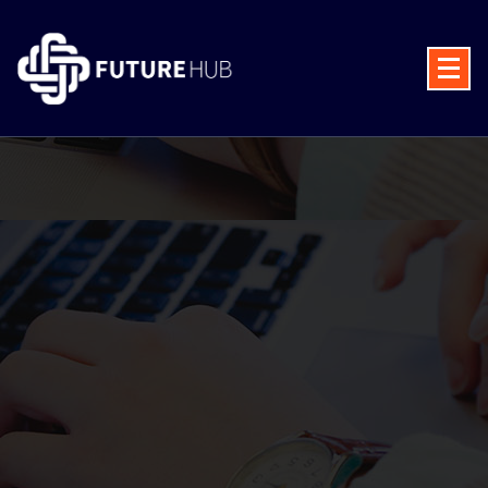
Skip
to
content