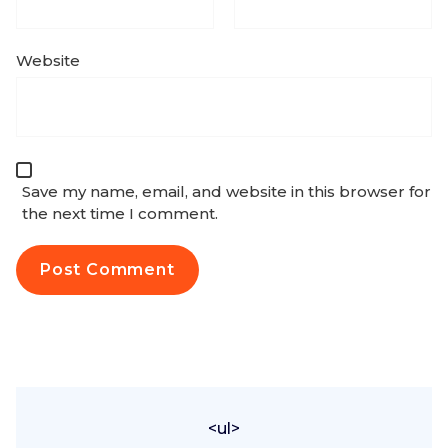
Website
Save my name, email, and website in this browser for
the next time I comment.
<ul>