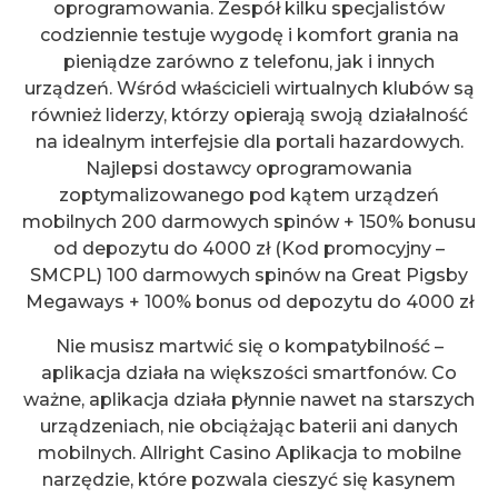
oprogramowania. Zespół kilku specjalistów
codziennie testuje wygodę i komfort grania na
pieniądze zarówno z telefonu, jak i innych
urządzeń. Wśród właścicieli wirtualnych klubów są
również liderzy, którzy opierają swoją działalność
na idealnym interfejsie dla portali hazardowych.
Najlepsi dostawcy oprogramowania
zoptymalizowanego pod kątem urządzeń
mobilnych 200 darmowych spinów + 150% bonusu
od depozytu do 4000 zł (Kod promocyjny –
SMCPL) 100 darmowych spinów na Great Pigsby
Megaways + 100% bonus od depozytu do 4000 zł
Nie musisz martwić się o kompatybilność –
aplikacja działa na większości smartfonów. Co
ważne, aplikacja działa płynnie nawet na starszych
urządzeniach, nie obciążając baterii ani danych
mobilnych. Allright Casino Aplikacja to mobilne
narzędzie, które pozwala cieszyć się kasynem