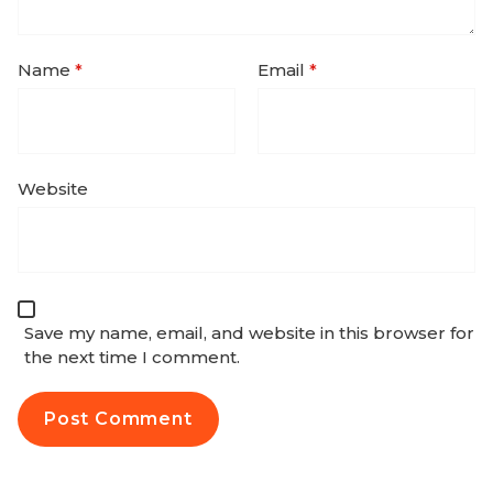
Name
*
Email
*
Website
Save my name, email, and website in this browser for
the next time I comment.