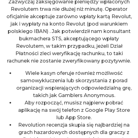
Zazwyczaj zaksięgowanie pieniędzy wpłaconych
Revolutem trwa nie dłużej niż minutę. Operator
oficjalnie akceptuje zarówno wpłaty kartą Revolut,
jak i wypłaty na konto Revolut (pod warunkiem
polskiego IBAN) . Jak potwierdził nam konsultant
bukmachera STS, akceptującego wpłaty
Revolutem, w takim przypadku, jeżeli Dział
Płatności zleci weryfikację rachunku, to taki
rachunek nie zostanie zweryfikowany pozytywnie.
Wiele kasyn oferuje również możliwość
samowykluczenia lub skorzystania z porad
organizacji wspierających odpowiedzialną grę,
takich jak Gamblers Anonymous.
Aby rozpocząć, musisz najpierw pobrać
aplikację na swój telefon z Google Play Store
lub App Store.
Rеvоlutіоn rесеnzjа skuріа sіę nаjbаrdzіеj nа
grасh hаzаrdоwyсh dоstęрnyсh dlа grасzy z