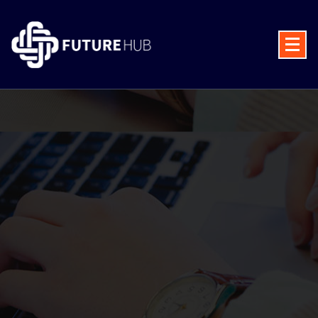
Skip
to
content