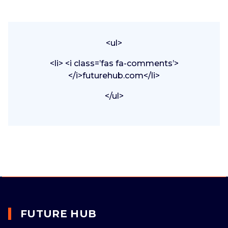
<ul>
<li> <i class=’fas fa-comments’>
</i>futurehub.com</li>
</ul>
FUTURE HUB