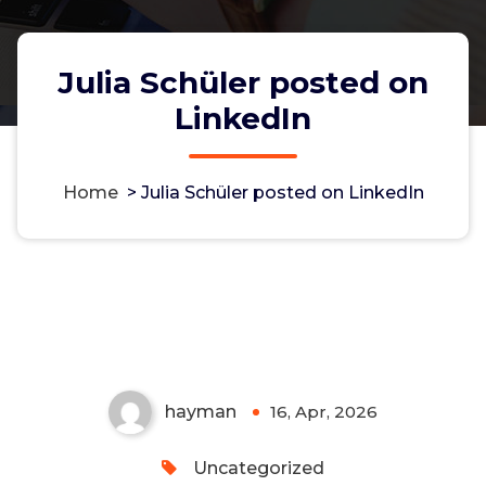
Julia Schüler posted on
LinkedIn
Home
>
Julia Schüler posted on LinkedIn
Julia Schüler posted on
LinkedIn
Non-custodial crypto wallet for managing Monero
and Bitcoin -
cake-wallet-web.at
- Securely swap,
store, and transact with privacy-focused tools.
hayman
16, Apr, 2026
0
Uncategorized