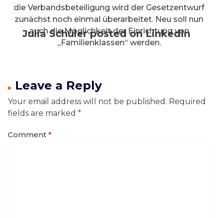
die Verbandsbeteiligung wird der Gesetzentwurf
zunächst noch einmal überarbeitet. Neu soll nun
auch die Möglichkeit der Einrichtung von
Julia Schüler posted on LinkedIn
„Familienklassen“ werden.
Leave a Reply
Your email address will not be published.
Required
fields are marked
*
Comment
*