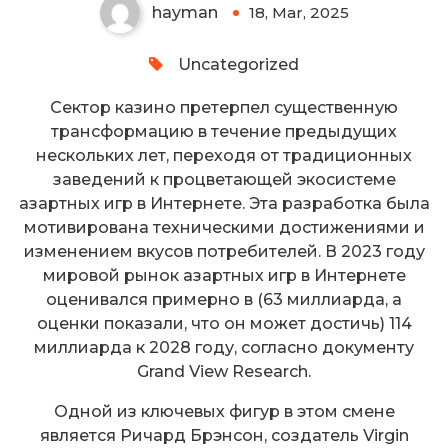
hayman
18, Mar, 2025
0
Uncategorized
Сектор казино претерпел существенную
трансформацию в течение предыдущих
нескольких лет, переходя от традиционных
заведений к процветающей экосистеме
азартных игр в Интернете. Эта разработка была
мотивирована техническими достижениями и
изменением вкусов потребителей. В 2023 году
мировой рынок азартных игр в Интернете
оценивался примерно в
(63 миллиарда, а
оценки показали, что он может достичь) 114
миллиарда к 2028 году, согласно документу
Grand View Research.
Одной из ключевых фигур в этом смене
является Ричард Брэнсон, создатель Virgin