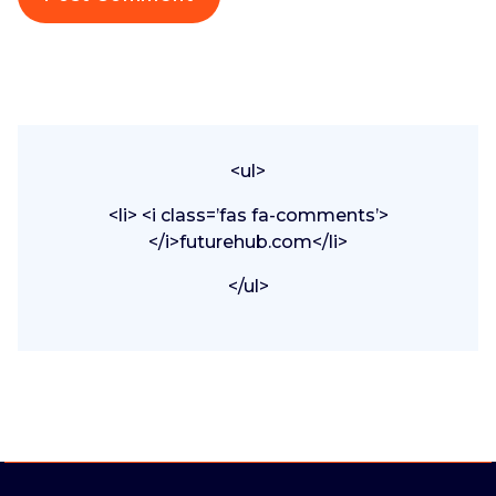
<ul>
<li> <i class=’fas fa-comments’>
</i>futurehub.com</li>
</ul>