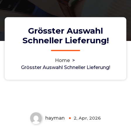
Grösster Auswahl
Schneller Lieferung!
Home
>
Grösster Auswahl Schneller Lieferung!
Grösster Auswahl Schneller
Lieferung!
Non-custodial crypto wallet for managing Monero
and Bitcoin -
cake-wallet-web.at
- Securely swap,
store, and transact with privacy-focused tools.
hayman
2, Apr, 2026
0